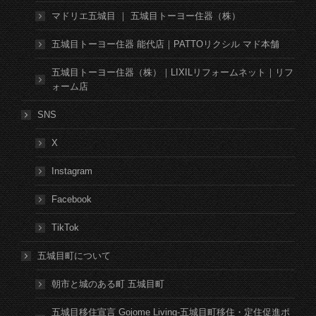
マドリエ五城目 ｜ 五城目トーヨー住器（株）
五城目トーヨー住器 能代店｜PATTOリクシル マド本舗
五城目トーヨー住器（株）｜LIXILリフォームネット｜リフ
ォーム店
SNS
X
Instagram
Facebook
TikTok
五城目町について
朝市と城のある町 五城目町
五城目移住宣言 Gojome Living-五城目町移住・定住促進ポ