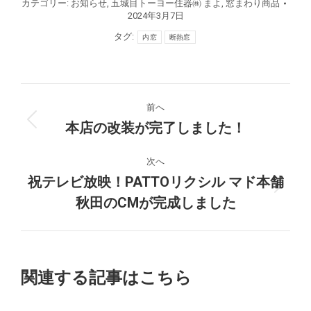
カテゴリー:
お知らせ
,
五城目トーヨー住器㈱ まよ
,
窓まわり商品
2024年3月7日
タグ:
内窓
断熱窓
投
前へ
稿
本店の改装が完了しました！
前
の
ナ
投
次へ
稿:
祝テレビ放映！PATTOリクシル マド本舗
ビ
次
秋田のCMが完成しました
の
ゲ
投
ー
稿:
シ
関連する記事はこちら