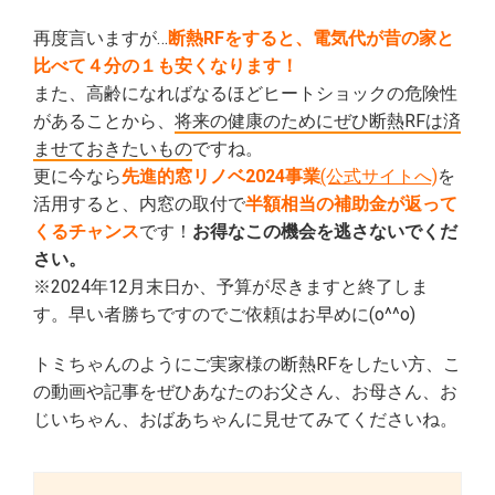
再度言いますが…
断熱RFをすると、電気代が昔の家と
比べて４分の１も安くなります！
また、高齢になればなるほどヒートショックの危険性
があることから、
将来の健康のためにぜひ断熱RFは済
ませておきたいもの
ですね。
更に今なら
先進的窓リノベ2024事業
(公式サイトへ)
を
活用すると、内窓の取付で
半額相当の補助金が返って
くるチャンス
です！
お得なこの機会を逃さないでくだ
さい。
※2024年12月末日か、予算が尽きますと終了しま
す。早い者勝ちですのでご依頼はお早めに(o^^o)
トミちゃんのようにご実家様の断熱RFをしたい方、こ
の動画や記事をぜひあなたのお父さん、お母さん、お
じいちゃん、おばあちゃんに見せてみてくださいね。