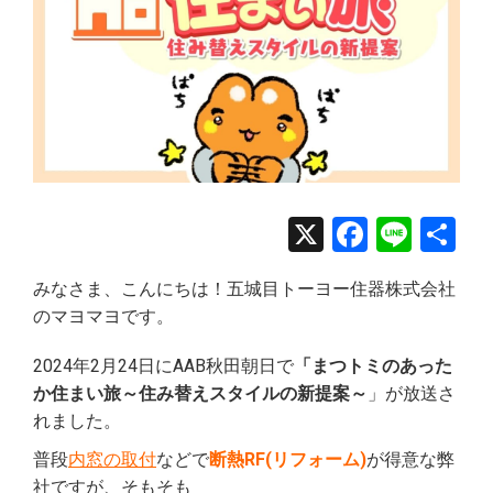
X
Facebo
Line
共
有
みなさま、こんにちは！五城目トーヨー住器株式会社
のマヨマヨです。
2024年2月24日にAAB秋田朝日で
「まつトミのあった
か住まい旅～住み替えスタイルの新提案～
」が放送さ
れました。
普段
内窓の取付
などで
断熱RF(リフォーム)
が得意な弊
社ですが、そもそも