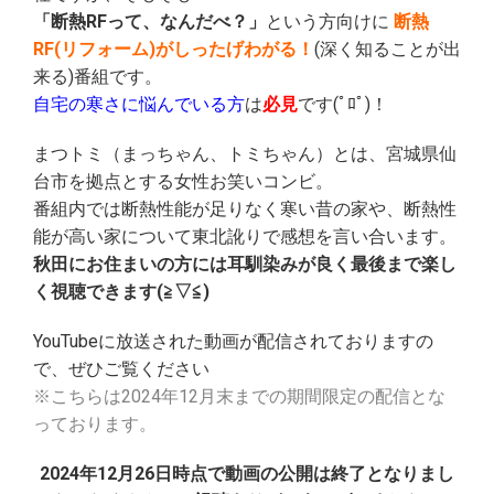
「断熱RFって、なんだべ？」
という方向けに
断熱
RF(リフォーム)がしったげわがる！
(深く知ることが出
来る)番組です。
自宅の寒さに悩んでいる方
は
必見
です
(ﾟﾛﾟ)！
まつトミ（まっちゃん、トミちゃん）とは、宮城県仙
台市を拠点とする女性お笑いコンビ。
番組内では断熱性能が足りなく寒い昔の家や、断熱性
能が高い家について東北訛りで感想を言い合います。
秋田にお住まいの方には耳馴染みが良く最後まで楽し
く視聴できます(≧▽≦)
YouTubeに放送された動画が配信されておりますの
で、ぜひご覧ください
※こちらは2024年12月末までの期間限定の配信とな
っております。
2024年12月26日時点で動画の公開は終了となりまし