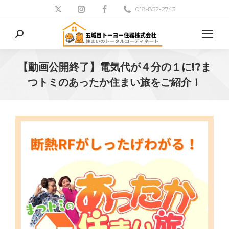
018-852-2743
検
索:
【動画公開終了】電気代が４分の１に!?ま
つトミのあったか住まい旅をご紹介！
現在地: