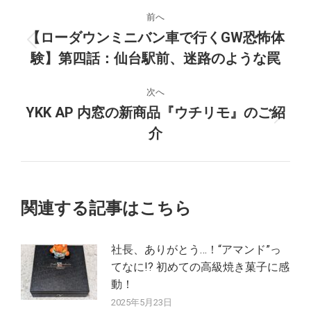
投
前へ
稿
【ローダウンミニバン車で行くGW恐怖体
前
験】第四話：仙台駅前、迷路のような罠
ナ
の
投
ビ
次へ
稿:
YKK AP 内窓の新商品『ウチリモ』のご紹
ゲ
次
介
の
ー
投
稿:
シ
関連する記事はこちら
ョ
ン
社長、ありがとう…！“アマンド”っ
てなに!? 初めての高級焼き菓子に感
動！
2025年5月23日