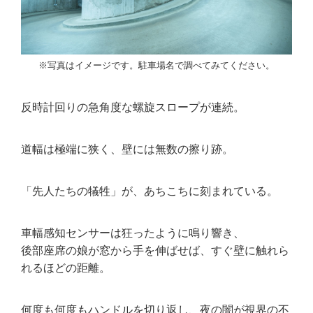
※写真はイメージです。駐車場名で調べてみてください。
反時計回りの急角度な螺旋スロープが連続。
道幅は極端に狭く、壁には無数の擦り跡。
「先人たちの犠牲」が、あちこちに刻まれている。
車幅感知センサーは狂ったように鳴り響き、
後部座席の娘が窓から手を伸ばせば、すぐ壁に触れら
れるほどの距離。
何度も何度もハンドルを切り返し、夜の闇が視界の不