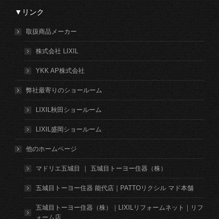
▼リンク
取扱商品メーカー
株式会社 LIXIL
YKK AP株式会社
弊社最寄りのショールーム
LIXIL秋田ショールーム
LIXIL盛岡ショールーム
他のホームページ
マドリエ五城目 ｜ 五城目トーヨー住器（株）
五城目トーヨー住器 能代店｜PATTOリクシル マド本舗
五城目トーヨー住器（株）｜LIXILリフォームネット｜リフ
ォーム店