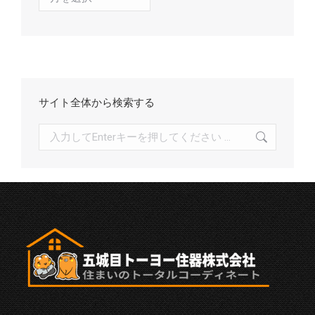
ー
カ
イ
ブ
サイト全体から検索する
検
索: