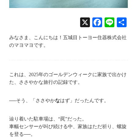
X
Facebo
Line
共
有
みなさま、こんにちは！五城目トーヨー住器株式会社
のマヨマヨです。
これは、2025年のゴールデンウィークに家族で出かけ
た、ささやかな旅行の記録です。
──そう、「ささやか
な
はず」だったんです。
辿り着いた駐車場は、“罠”だった。
車幅センサーが叫び続ける中、家族はただ祈り、螺旋
を登る──。