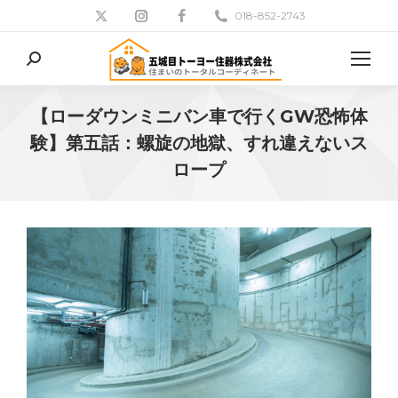
018-852-2743
検
索:
【ローダウンミニバン車で行くGW恐怖体
験】第五話：螺旋の地獄、すれ違えないス
ロープ
現在地: