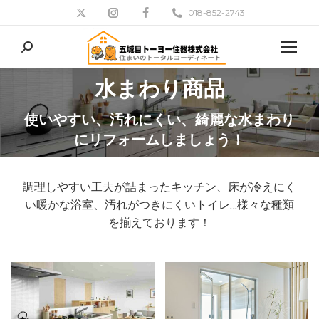
018-852-2743
検
索:
水まわり商品
現在地:
使いやすい、汚れにくい、綺麗な水まわり
にリフォームしましょう！
調理しやすい工夫が詰まったキッチン、床が冷えにく
い暖かな浴室、汚れがつきにくいトイレ…様々な種類
を揃えております！