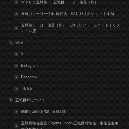
マドリエ五城目 ｜ 五城目トーヨー住器（株）
五城目トーヨー住器 能代店｜PATTOリクシル マド本舗
五城目トーヨー住器（株）｜LIXILリフォームネット｜リフ
ォーム店
SNS
X
Instagram
Facebook
TikTok
五城目町について
朝市と城のある町 五城目町
五城目移住宣言 Gojome Living-五城目町移住・定住促進ポ
ータルサイト-