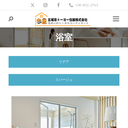
018-852-2743
検
索:
浴室
現在地:
リデア
スパージュ