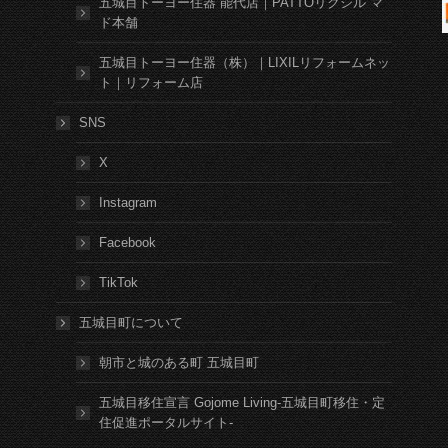
五城目トーヨー住器 能代店｜PATTOリクシル マ
ド本舗
五城目トーヨー住器（株）｜LIXILリフォームネッ
ト｜リフォーム店
SNS
X
Instagram
Facebook
TikTok
五城目町について
朝市と城のある町 五城目町
五城目移住宣言 Gojome Living-五城目町移住・定
住促進ポータルサイト-