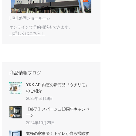
LIXIL盛岡ショールーム
オンラインで予約相談もできます。
［詳しくはこちら］
商品情報ブログ
YKK AP 内窓の新商品『ウチリモ』
のご紹介
2025年5月19日
【終了】スパージュ10周年キャンペ
ーン
2024年10月29日
究極の家事楽！トイレが自ら掃除す