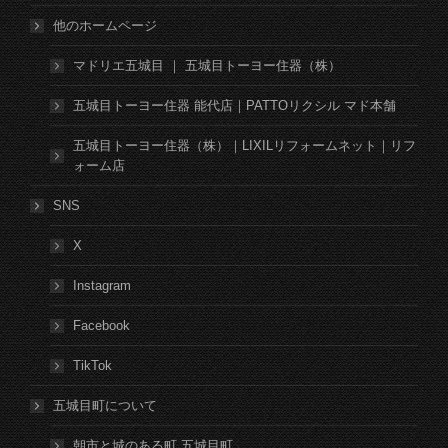
他のホームページ
マドリエ五城目 ｜ 五城目トーヨー住器（株）
五城目トーヨー住器 能代店｜PATTOリクシル マド本舗
五城目トーヨー住器（株）｜LIXILリフォームネット｜リフ
ォーム店
SNS
X
Instagram
Facebook
TikTok
五城目町について
朝市と城のある町 五城目町