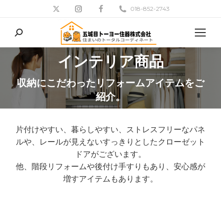
018-852-2743
検
索:
インテリア商品
現在地:
収納にこだわったリフォームアイテムをご
紹介。
片付けやすい、暮らしやすい、ストレスフリーなパネ
ルや、レールが見えないすっきりとしたクローゼット
ドアがございます。
他、階段リフォームや後付け手すりもあり、安心感が
増すアイテムもあります。