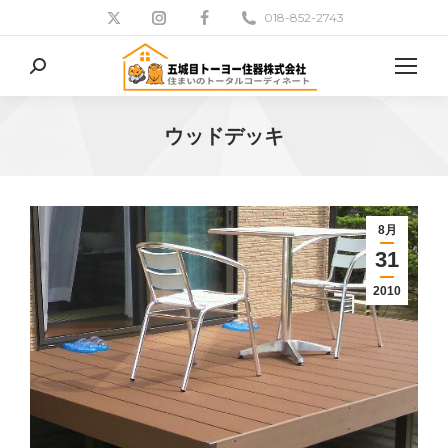
018-852-2743
検
索:
ウッドデッキ
現在地:
8月
31
2010