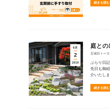
続きを読む
庭との
6月
五城目トーヨ
2
ぶらり日記
2010
先日も御紹
介いたしま
続きを読む