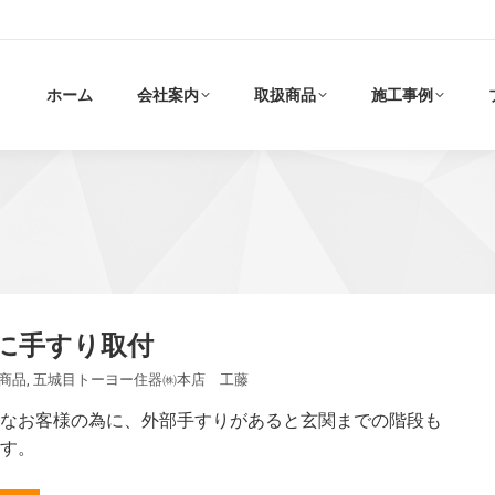
ホーム
会社案内
取扱商品
施工事例
に手すり取付
商品
,
五城目トーヨー住器㈱本店 工藤
なお客様の為に、外部手すりがあると玄関までの階段も
す。