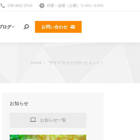
018-852-2743
月曜 – 金曜（土曜） 9 AM – 5 PM
ブログ
お問い合わせ
検
索:
現在地:
Home
"手すり"のタグが付いたエントリ
お知らせ
お知らせ一覧