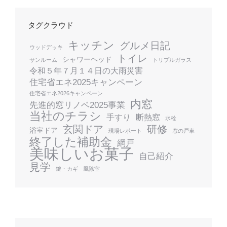
タグクラウド
キッチン
グルメ日記
ウッドデッキ
トイレ
シャワーヘッド
サンルーム
トリプルガラス
令和５年７月１４日の大雨災害
住宅省エネ2025キャンペーン
住宅省エネ2026キャンペーン
内窓
先進的窓リノベ2025事業
当社のチラシ
手すり
断熱窓
水栓
玄関ドア
研修
浴室ドア
現場レポート
窓の戸車
終了した補助金
網戸
美味しいお菓子
自己紹介
見学
鍵・カギ
風除室