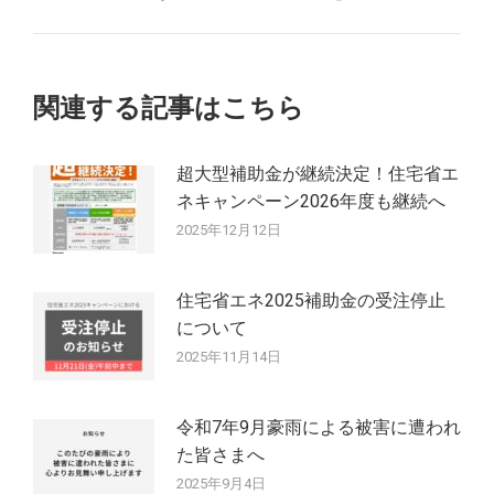
ゲ
投
ー
稿:
シ
関連する記事はこちら
ョ
超大型補助金が継続決定！住宅省エ
ン
ネキャンペーン2026年度も継続へ
2025年12月12日
住宅省エネ2025補助金の受注停止
について
2025年11月14日
令和7年9月豪雨による被害に遭われ
た皆さまへ
2025年9月4日