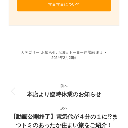
マヨマヨについて
カテゴリー:
お知らせ
,
五城目トーヨー住器㈱ まよ
2024年2月25日
投
前へ
稿
本店より臨時休業のお知らせ
前
の
ナ
投
次へ
稿:
【動画公開終了】電気代が４分の１に!?ま
ビ
次
つトミのあったか住まい旅をご紹介！
の