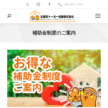
018-852-2743
検
索:
補助金制度のご案内
現在地: