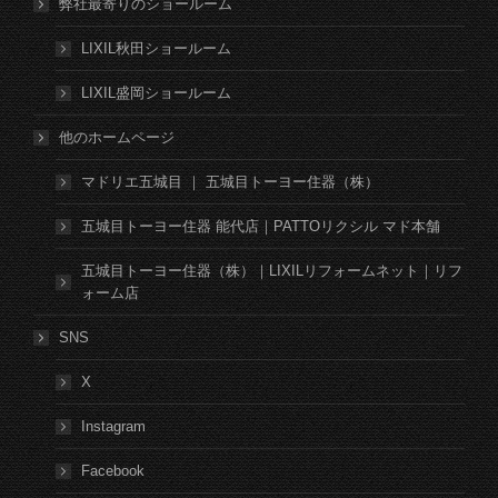
弊社最寄りのショールーム
LIXIL秋田ショールーム
LIXIL盛岡ショールーム
他のホームページ
マドリエ五城目 ｜ 五城目トーヨー住器（株）
五城目トーヨー住器 能代店｜PATTOリクシル マド本舗
五城目トーヨー住器（株）｜LIXILリフォームネット｜リフ
ォーム店
SNS
X
Instagram
Facebook