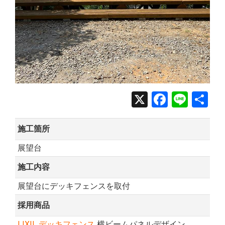
X
Facebo
Line
共
有
施工箇所
展望台
施工内容
展望台にデッキフェンスを取付
採用商品
LIXIL デッキフェンス
横ビームパネルデザイン