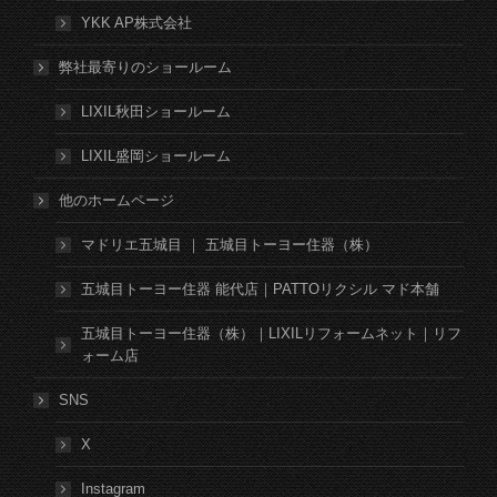
YKK AP株式会社
弊社最寄りのショールーム
LIXIL秋田ショールーム
LIXIL盛岡ショールーム
他のホームページ
マドリエ五城目 ｜ 五城目トーヨー住器（株）
五城目トーヨー住器 能代店｜PATTOリクシル マド本舗
五城目トーヨー住器（株）｜LIXILリフォームネット｜リフ
ォーム店
SNS
X
Instagram