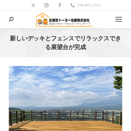
018-852-2743
検
索:
新しいデッキとフェンスでリラックスでき
る展望台が完成
現在地: