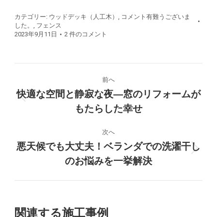
カテゴリー:
ウッドデッキ（人工木）
,
コメント有難うございま
した。
,
フェンス
2023年9月11日
2 件のコメント
プ
前へ
ロ
快適な空間と静寂な夜―窓のリフォームが
前
もたらした幸せ
ジ
の
プ
ェ
次へ
ロ
悪天候でも大丈夫！ベランダでの洗濯干し
ジ
ク
次
のお悩みを一挙解決
ェ
の
ク
ト
プ
ト:
ロ
の
ジ
関連する施工事例
ェ