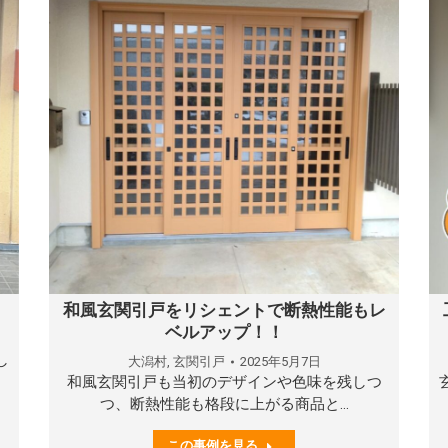
和風玄関引戸をリシェントで断熱性能もレ
ベルアップ！！
し
大潟村
,
玄関引戸
2025年5月7日
和風玄関引戸も当初のデザインや色味を残しつ
つ、断熱性能も格段に上がる商品と…
この事例を見る