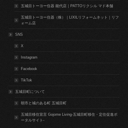
五城目トーヨー住器 能代店｜PATTOリクシル マド本舗
五城目トーヨー住器（株）｜LIXILリフォームネット｜リフ
ォーム店
SNS
X
Instagram
Facebook
TikTok
五城目町について
朝市と城のある町 五城目町
五城目移住宣言 Gojome Living-五城目町移住・定住促進ポ
ータルサイト-