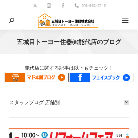
018-852-2743
検
索:
五城目トーヨー住器㈱能代店のブログ
現在地:
能代店に関する記事は以下もチェック！
スタッフブログ 店舗別
5月