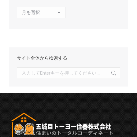
ア
ー
カ
イ
ブ
サイト全体から検索する
検
索: