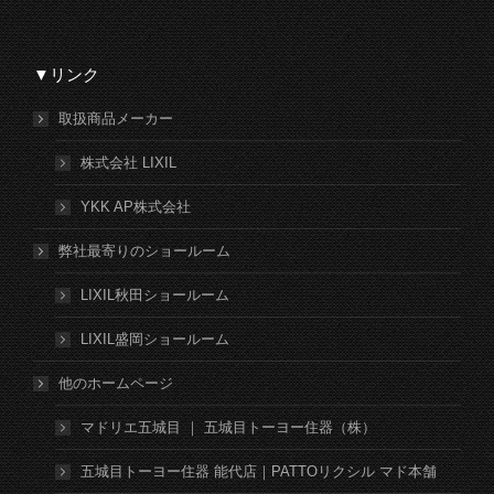
▼リンク
取扱商品メーカー
株式会社 LIXIL
YKK AP株式会社
弊社最寄りのショールーム
LIXIL秋田ショールーム
LIXIL盛岡ショールーム
他のホームページ
マドリエ五城目 ｜ 五城目トーヨー住器（株）
五城目トーヨー住器 能代店｜PATTOリクシル マド本舗