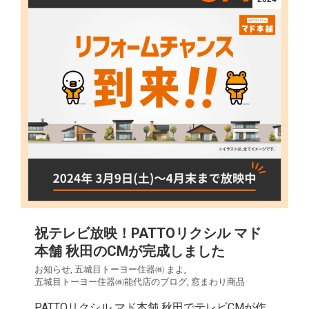
祝テレビ放映！PATTOリクシル マド
本舗 秋田のCMが完成しました
お知らせ
,
五城目トーヨー住器㈱ まよ
,
五城目トーヨー住器㈱能代店のブログ
,
窓まわり商品
PATTOリクシル マド本舗 秋田でテレビCMが作