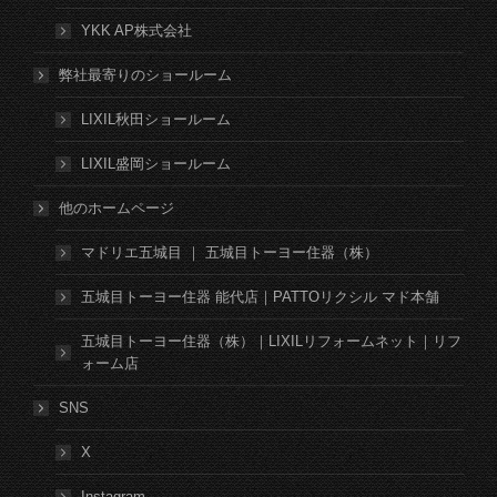
YKK AP株式会社
弊社最寄りのショールーム
LIXIL秋田ショールーム
LIXIL盛岡ショールーム
他のホームページ
マドリエ五城目 ｜ 五城目トーヨー住器（株）
五城目トーヨー住器 能代店｜PATTOリクシル マド本舗
五城目トーヨー住器（株）｜LIXILリフォームネット｜リフ
ォーム店
SNS
X
Instagram