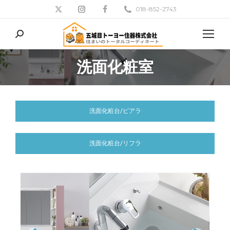
018-852-2743
検
索:
洗面化粧室
現在地:
洗面化粧台/ピアラ
洗面化粧台/リフラ