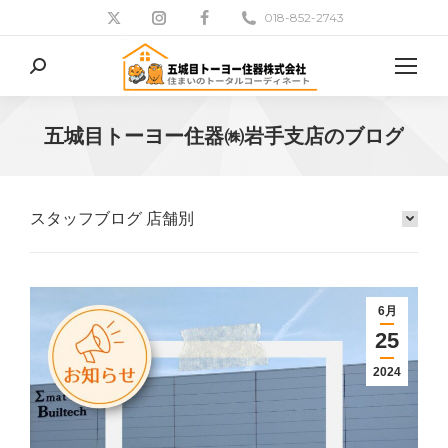
018-852-2743
検
索:
五城目トーヨー住器㈱岩手支店のブログ
現在地:
スタッフブログ 店舗別
6月
25
2024