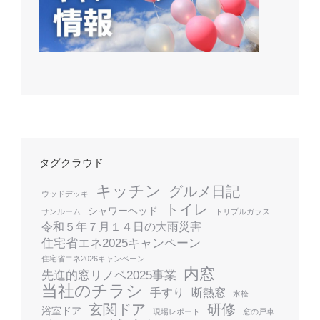
タグクラウド
キッチン
グルメ日記
ウッドデッキ
トイレ
シャワーヘッド
サンルーム
トリプルガラス
令和５年７月１４日の大雨災害
住宅省エネ2025キャンペーン
住宅省エネ2026キャンペーン
内窓
先進的窓リノベ2025事業
当社のチラシ
手すり
断熱窓
水栓
玄関ドア
研修
浴室ドア
現場レポート
窓の戸車