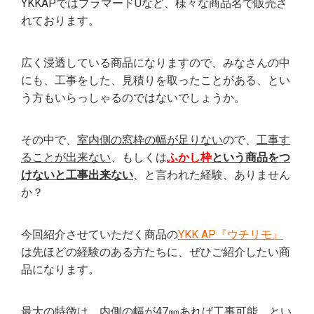
YKKAPではプラマードUなど、様々な商品名で販売さ
れております。
広く浸透している商品になりますので、みなさんの中
にも、工事をした、見積りを取ったことがある、とい
う方もいらっしゃるのではないでしょうか。
その中で、
室内側の窓枠の幅が足りない
ので、
工事す
ることが出来ない
、もしくは
ふかし枠
という商品をつ
けないと工事出来ない
、と言われた経験、ありません
か？
今回紹介させていただく商品の
YKK AP『ウチリモ』
は先ほどの経験のある方たちに、ぜひご紹介したい商
品になります。
最大の特徴は、
内側の幅が47㎜あれば工事可能
、とい