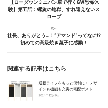
稿
【ローダウンミニバン車で行くGW恐怖体
験】第五話：螺旋の地獄、すれ違えないス
前
ナ
の
ロープ
ビ
投
稿:
次へ
ゲ
社長、ありがとう…！“アマンド”ってなに!?
次
初めての高級焼き菓子に感動！
ー
の
投
シ
稿:
ョ
関連する記事はこちら
ン
通販ライフをもっと便利に！ デザ
インも機能も充実の宅配ポスト
2024年12月9日