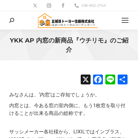
018-852-2743
検
索:
YKK AP 内窓の新商品『ウチリモ』のご紹
介
現在地:
X
Facebo
Line
共
有
みなさんは、‘内窓’はご存知でしょうか。
内窓とは、今ある窓の室内側に、もう1枚窓を取り付
けることが出来る商品の総称です。
サッシメーカー各社様から、LIXILではインプラス、