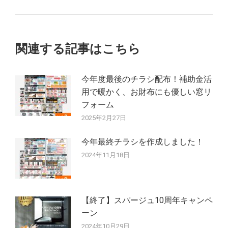
ゲ
の
投
ー
稿:
シ
関連する記事はこちら
ョ
今年度最後のチラシ配布！補助金活
ン
用で暖かく、お財布にも優しい窓リ
フォーム
2025年2月27日
今年最終チラシを作成しました！
2024年11月18日
【終了】スパージュ10周年キャンペ
ーン
2024年10月29日