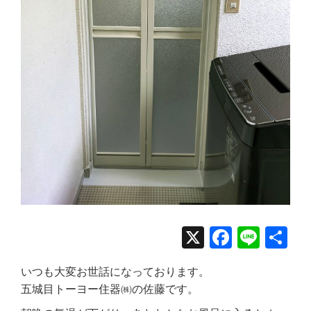
X
Facebo
Line
共
有
いつも大変お世話になっております。
五城目トーヨー住器㈱の佐藤です。