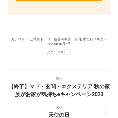
カテゴリー:
五城目トーヨー住器㈱本店 原田
,
水まわり商品
2023年10月2日
タグ:
浴室ドア
投
前へ
稿
【終了】マド・玄関・エクステリア 秋の家
前
族がお家が気持ちeキャンペーン2023
ナ
の
投
ビ
次へ
稿:
天使の日
次