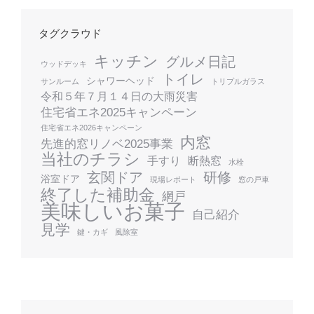
タグクラウド
キッチン
グルメ日記
ウッドデッキ
トイレ
シャワーヘッド
サンルーム
トリプルガラス
令和５年７月１４日の大雨災害
住宅省エネ2025キャンペーン
住宅省エネ2026キャンペーン
内窓
先進的窓リノベ2025事業
当社のチラシ
手すり
断熱窓
水栓
玄関ドア
研修
浴室ドア
現場レポート
窓の戸車
終了した補助金
網戸
美味しいお菓子
自己紹介
見学
鍵・カギ
風除室