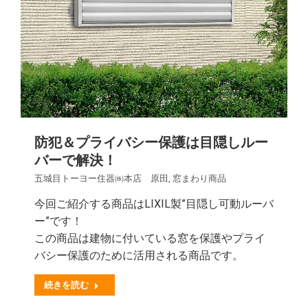
防犯＆プライバシー保護は目隠しルー
バーで解決！
五城目トーヨー住器㈱本店 原田
,
窓まわり商品
今回ご紹介する商品はLIXIL製”目隠し可動ルーバ
ー”です！
この商品は建物に付いている窓を保護やプライ
バシー保護のために活用される商品です。
続きを読む