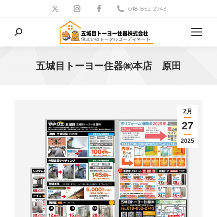
018-852-2743
検
索:
五城目トーヨー住器㈱本店 原田
現在地:
2月
27
2025