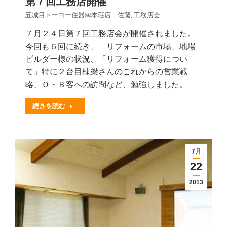
第７回工務店開催
五城目トーヨー住器㈱本荘店 佐藤
,
工務店会
７月２４日第７回工務店会が開催されました。
今回も６回に続き、 リフォームの市場、地場
ビルダー様の状況、「リフォーム獲得につい
て」特に２台目棟梁さんのこれからの営業戦
略、Ｏ・Ｂ客への訪問など、勉強しました。
続きを読む
7月
22
2013