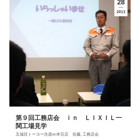
28
2013
第９回工務店会 ｉｎ ＬＩＸＩＬ一
関工場見学
五城目トーヨー住器㈱本荘店 佐藤
,
工務店会