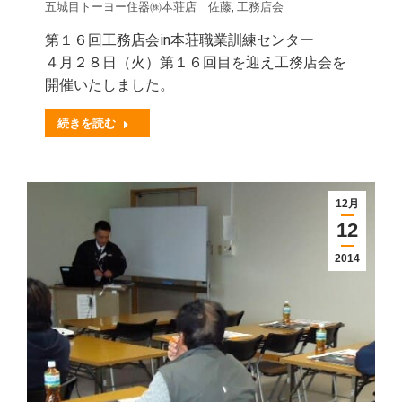
五城目トーヨー住器㈱本荘店 佐藤
,
工務店会
第１６回工務店会in本荘職業訓練センター
４月２８日（火）第１６回目を迎え工務店会を
開催いたしました。
続きを読む
12月
12
2014