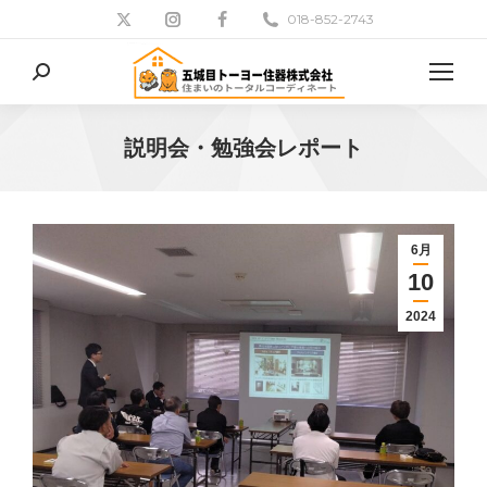
018-852-2743
検
索:
説明会・勉強会レポート
現在地:
6月
10
2024