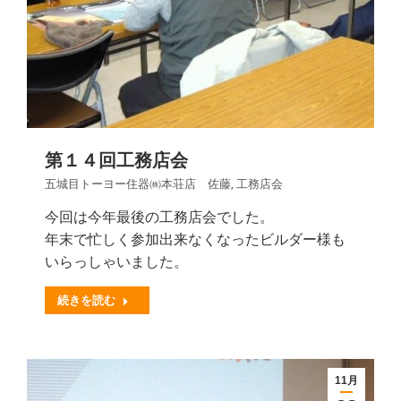
第１４回工務店会
五城目トーヨー住器㈱本荘店 佐藤
,
工務店会
今回は今年最後の工務店会でした。
年末で忙しく参加出来なくなったビルダー様も
いらっしゃいました。
続きを読む
11月