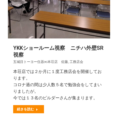
YKKショールーム視察 ニチハ外壁SR
視察
五城目トーヨー住器㈱本荘店 佐藤
,
工務店会
本荘店では２か月に１度工務店会を開催してお
ります。
コロナ過の間は少人数５名で勉強会をしてまい
りましたが。
今では１３名のビルダーさんが集まります。
続きを読む