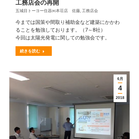
工務店会の再開
五城目トーヨー住器㈱本荘店 佐藤
,
工務店会
今までは国策や間取り補助金など建築にかかわ
ることを勉強しております。（7～8社）
今回は太陽光発電に関しての勉強会です。
続きを読む
6月
4
2018