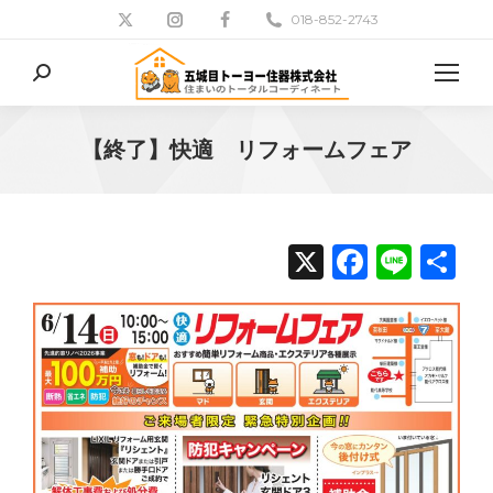
018-852-2743
検
索:
【終了】快適 リフォームフェア
現在地:
X
Facebo
Line
共
有