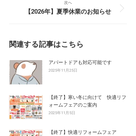
ナ
投
次へ
稿:
【2026年】夏季休業のお知らせ
次
ビ
の
ゲ
投
稿:
ー
関連する記事はこちら
シ
アパートドアも対応可能です
ョ
2025年11月25日
ン
【終了】寒い冬に向けて 快適リフ
ォームフェアのご案内
2025年11月5日
【終了】快適リフォームフェア