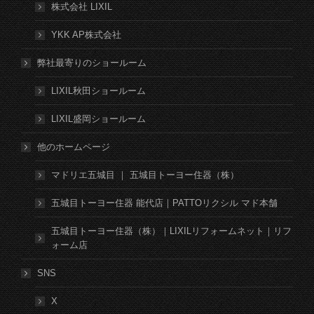
株式会社 LIXIL
YKK AP株式会社
弊社最寄りのショールーム
LIXIL秋田ショールーム
LIXIL盛岡ショールーム
他のホームページ
マドリエ五城目 ｜ 五城目トーヨー住器（株）
五城目トーヨー住器 能代店｜PATTOリクシル マド本舗
五城目トーヨー住器（株）｜LIXILリフォームネット｜リフ
ォーム店
SNS
X