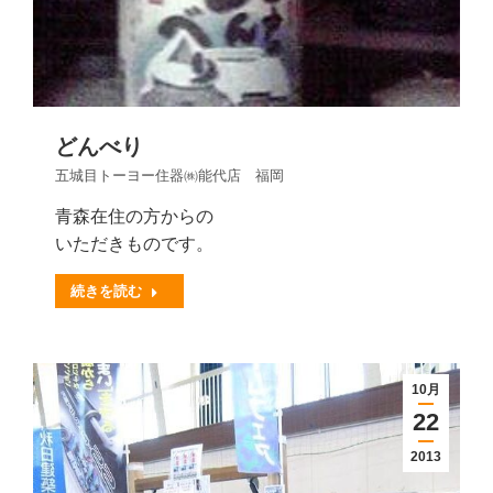
どんべり
五城目トーヨー住器㈱能代店 福岡
青森在住の方からの
いただきものです。
続きを読む
10月
22
2013