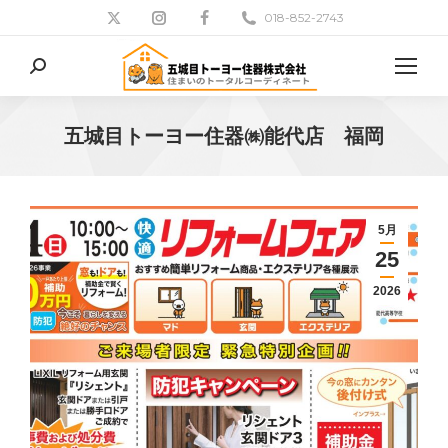
018-852-2743
検
索:
五城目トーヨー住器㈱能代店 福岡
現在地:
5月
25
2026