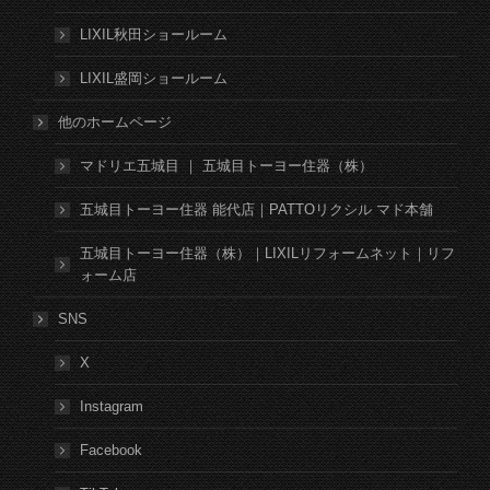
LIXIL秋田ショールーム
LIXIL盛岡ショールーム
他のホームページ
マドリエ五城目 ｜ 五城目トーヨー住器（株）
五城目トーヨー住器 能代店｜PATTOリクシル マド本舗
五城目トーヨー住器（株）｜LIXILリフォームネット｜リフ
ォーム店
SNS
X
Instagram
Facebook