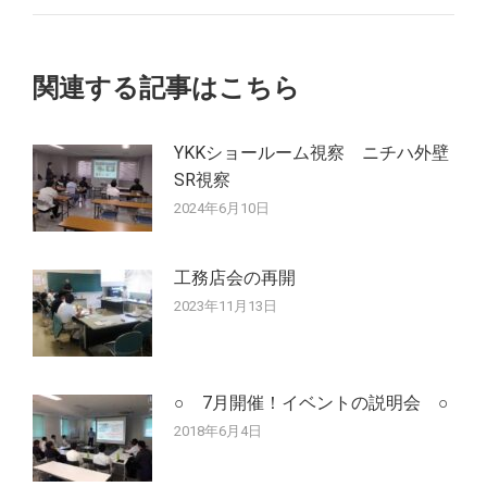
ゲ
投
稿:
ー
関連する記事はこちら
シ
YKKショールーム視察 ニチハ外壁
ョ
SR視察
ン
2024年6月10日
工務店会の再開
2023年11月13日
○ 7月開催！イベントの説明会 ○
2018年6月4日