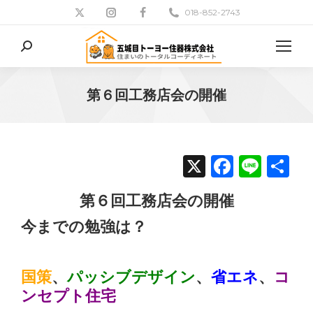
018-852-2743
検
索:
第６回工務店会の開催
現在地:
X
Facebo
Line
共
有
第６回工務店会の開催
今までの勉強は？
国策
、
パッシブデザイン
、
省エネ
、
コ
ンセプト住宅