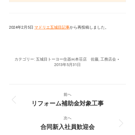
2024年2月5日
マドリエ五城目記事
から再投稿しました。
カテゴリー:
五城目トーヨー住器㈱本荘店 佐藤
,
工務店会
2013年5月31日
投
前へ
稿
リフォーム補助金対象工事
前
の
ナ
投
次へ
稿:
合同新入社員歓迎会
次
ビ
の