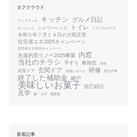
タグクラウド
キッチン
グルメ日記
ウッドデッキ
トイレ
シャワーヘッド
サンルーム
トリプルガラス
令和５年７月１４日の大雨災害
住宅省エネ2025キャンペーン
住宅省エネ2026キャンペーン
内窓
先進的窓リノベ2025事業
当社のチラシ
手すり
断熱窓
水栓
玄関ドア
研修
浴室ドア
現場レポート
窓の戸車
終了した補助金
網戸
美味しいお菓子
自己紹介
見学
鍵・カギ
風除室
新着記事