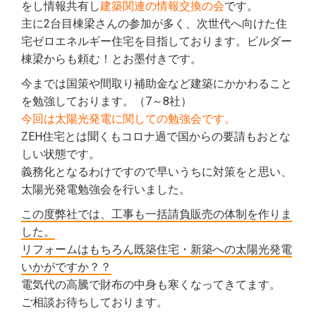
をし情報共有し
建築関連の情報交換の会
です。
主に2台目棟梁さんの参加が多く、次世代へ向けた住
宅ゼロエネルギー住宅を目指しております。ビルダー
棟梁からも頼む！とお墨付きです。
今までは国策や間取り補助金など建築にかかわること
を勉強しております。（7～8社）
今回は太陽光発電に関しての勉強会です。
ZEH住宅とは聞くもコロナ過で国からの要請もおとな
しい状態です。
義務化となるわけですので早いうちに対策をと思い、
太陽光発電勉強会を行いました。
この度弊社では、工事も一括請負販売の体制を作りま
した。
リフォームはもちろん既築住宅・新築への太陽光発電
いかがですか？？
電気代の高騰で財布の中身も寒くなってきてます。
ご相談お待ちしております。