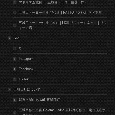
マドリエ五城目 ｜ 五城目トーヨー住器（株）
五城目トーヨー住器 能代店｜PATTOリクシル マド本舗
五城目トーヨー住器（株）｜LIXILリフォームネット｜リフ
ォーム店
SNS
X
Instagram
Facebook
TikTok
五城目町について
朝市と城のある町 五城目町
五城目移住宣言 Gojome Living-五城目町移住・定住促進ポ