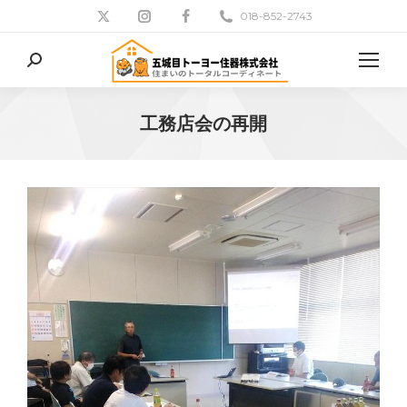
018-852-2743
検
索:
工務店会の再開
現在地: