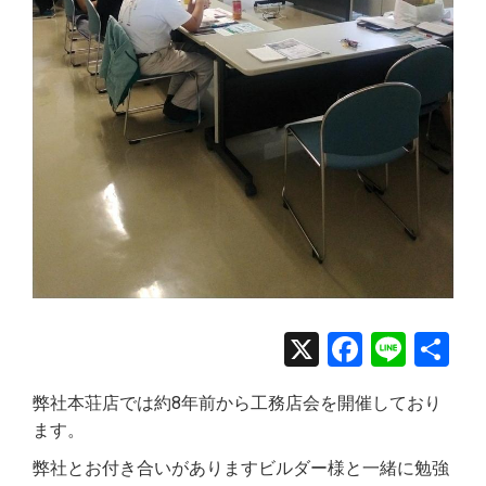
X
Facebo
Line
共
有
弊社本荘店では約8年前から工務店会を開催しており
ます。
弊社とお付き合いがありますビルダー様と一緒に勉強