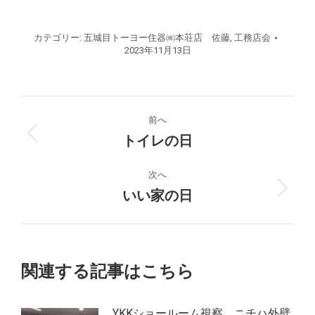
カテゴリー:
五城目トーヨー住器㈱本荘店 佐藤
,
工務店会
2023年11月13日
投
前へ
稿
トイレの日
前
の
ナ
投
次へ
稿:
いい家の日
次
ビ
の
ゲ
投
稿:
ー
関連する記事はこちら
シ
YKKショールーム視察 ニチハ外壁