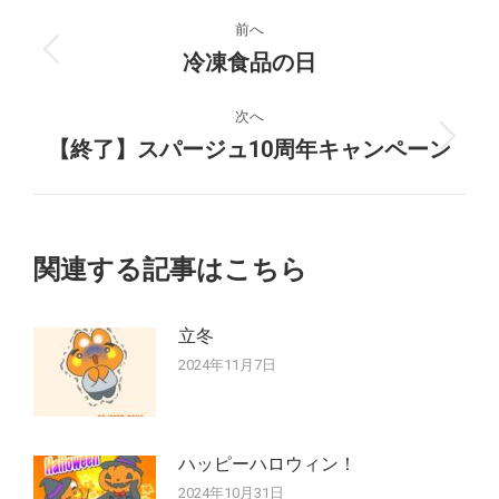
投
前へ
稿
冷凍食品の日
前
の
ナ
投
次へ
稿:
【終了】スパージュ10周年キャンペーン
次
ビ
の
ゲ
投
稿:
ー
関連する記事はこちら
シ
立冬
ョ
2024年11月7日
ン
ハッピーハロウィン！
2024年10月31日