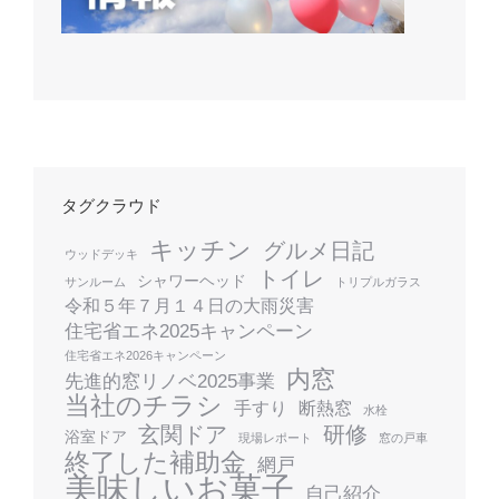
タグクラウド
キッチン
グルメ日記
ウッドデッキ
トイレ
シャワーヘッド
サンルーム
トリプルガラス
令和５年７月１４日の大雨災害
住宅省エネ2025キャンペーン
住宅省エネ2026キャンペーン
内窓
先進的窓リノベ2025事業
当社のチラシ
手すり
断熱窓
水栓
玄関ドア
研修
浴室ドア
現場レポート
窓の戸車
終了した補助金
網戸
美味しいお菓子
自己紹介