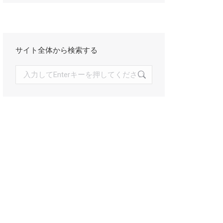
イ
ブ
サイト全体から検索する
検
索: