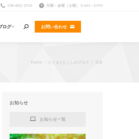
018-852-2743
月曜 – 金曜（土曜） 9 AM – 5 PM
ブログ
お問い合わせ
検
索:
現在地:
Home
たくまとたこしのブログ
立冬
お知らせ
お知らせ一覧