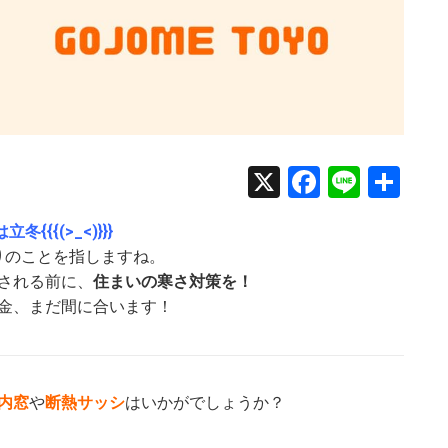
X
Faceboo
Line
共
有
冬{{{(>_<)}}}
りのことを指しますね。
される前に、
住まいの寒さ対策を！
金、まだ間に合います！
内窓
や
断熱サッシ
はいかがでしょうか？