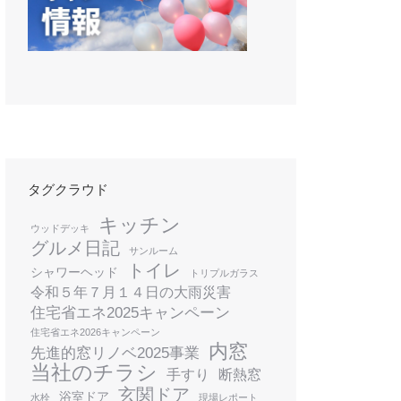
k
タグクラウド
キッチン
ウッドデッキ
グルメ日記
サンルーム
トイレ
シャワーヘッド
トリプルガラス
令和５年７月１４日の大雨災害
住宅省エネ2025キャンペーン
住宅省エネ2026キャンペーン
内窓
先進的窓リノベ2025事業
当社のチラシ
手すり
断熱窓
玄関ドア
浴室ドア
水栓
現場レポート