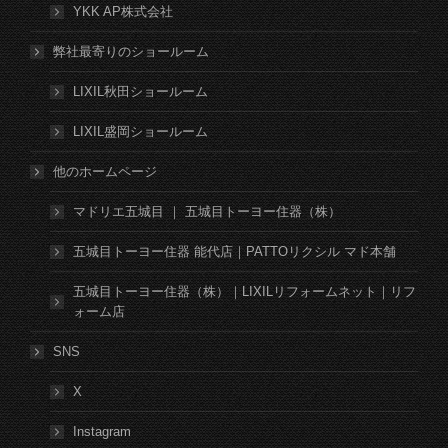
YKK AP株式会社
弊社最寄りのショールーム
LIXIL秋田ショールーム
LIXIL盛岡ショールーム
他のホームページ
マドリエ五城目 ｜ 五城目トーヨー住器（株）
五城目トーヨー住器 能代店｜PATTOリクシル マド本舗
五城目トーヨー住器（株）｜LIXILリフォームネット｜リフ
ォーム店
SNS
X
Instagram