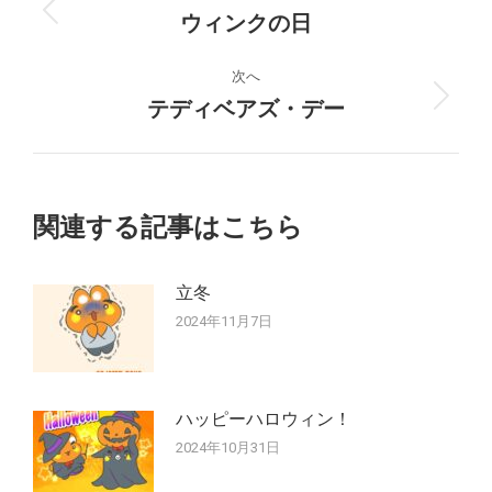
稿
ウィンクの日
前
の
ナ
投
次へ
稿:
テディベアズ・デー
次
ビ
の
ゲ
投
稿:
ー
関連する記事はこちら
シ
立冬
ョ
2024年11月7日
ン
ハッピーハロウィン！
2024年10月31日