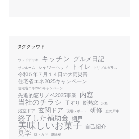
タグクラウド
キッチン
グルメ日記
ウッドデッキ
トイレ
シャワーヘッド
サンルーム
トリプルガラス
令和５年７月１４日の大雨災害
住宅省エネ2025キャンペーン
住宅省エネ2026キャンペーン
内窓
先進的窓リノベ2025事業
当社のチラシ
手すり
断熱窓
水栓
玄関ドア
研修
浴室ドア
現場レポート
窓の戸車
終了した補助金
網戸
美味しいお菓子
自己紹介
見学
鍵・カギ
風除室