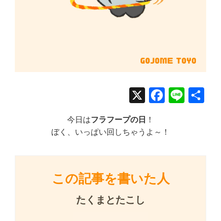
X
Facebo
Line
共
有
今日は
フラフープの日
！
ぼく、いっぱい回しちゃうよ～！
この記事を書いた人
たくまとたこし