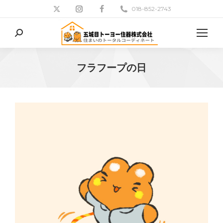
018-852-2743
検
索:
フラフープの日
現在地: