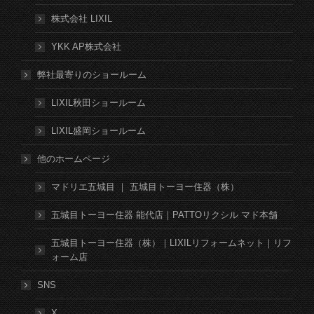
株式会社 LIXIL
YKK AP株式会社
弊社最寄りのショールーム
LIXIL秋田ショールーム
LIXIL盛岡ショールーム
他のホームページ
マドリエ五城目 ｜ 五城目トーヨー住器（株）
五城目トーヨー住器 能代店｜PATTOリクシル マド本舗
五城目トーヨー住器（株）｜LIXILリフォームネット｜リフ
ォーム店
SNS
X