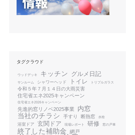
タグクラウド
キッチン
グルメ日記
ウッドデッキ
トイレ
シャワーヘッド
サンルーム
トリプルガラス
令和５年７月１４日の大雨災害
住宅省エネ2025キャンペーン
住宅省エネ2026キャンペーン
内窓
先進的窓リノベ2025事業
当社のチラシ
手すり
断熱窓
水栓
玄関ドア
研修
浴室ドア
現場レポート
窓の戸車
終了した補助金
網戸