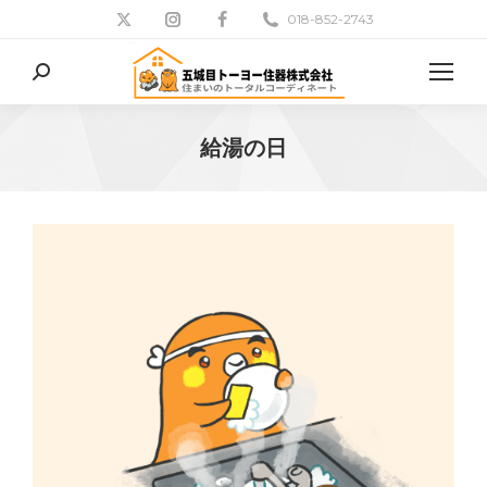
018-852-2743
検
索:
給湯の日
現在地: