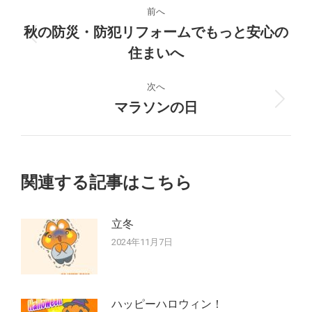
投
前へ
稿
秋の防災・防犯リフォームでもっと安心の
前
住まいへ
ナ
の
投
ビ
次へ
稿:
マラソンの日
次
ゲ
の
投
ー
稿:
シ
関連する記事はこちら
ョ
立冬
ン
2024年11月7日
ハッピーハロウィン！