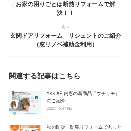
稿
お家の困りごとは断熱リフォームで解
前
決！！
ナ
の
投
ビ
次へ
稿:
玄関ドアリフォーム リシェントのご紹介
ゲ
次
（窓リノベ補助金利用）
の
ー
投
稿:
シ
関連する記事はこちら
ョ
ン
YKK AP 内窓の新商品『ウチリモ』
のご紹介
2025年5月19日
秋の防災・防犯リフォームでもっと