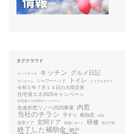
タグクラウド
キッチン
グルメ日記
ウッドデッキ
トイレ
シャワーヘッド
サンルーム
トリプルガラス
令和５年７月１４日の大雨災害
住宅省エネ2025キャンペーン
住宅省エネ2026キャンペーン
内窓
先進的窓リノベ2025事業
当社のチラシ
手すり
断熱窓
水栓
玄関ドア
研修
浴室ドア
現場レポート
窓の戸車
終了した補助金
網戸