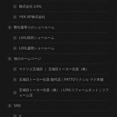
株式会社 LIXIL
YKK AP株式会社
弊社最寄りのショールーム
LIXIL秋田ショールーム
LIXIL盛岡ショールーム
他のホームページ
マドリエ五城目 ｜ 五城目トーヨー住器（株）
五城目トーヨー住器 能代店｜PATTOリクシル マド本舗
五城目トーヨー住器（株）｜LIXILリフォームネット｜リフ
ォーム店
SNS
X