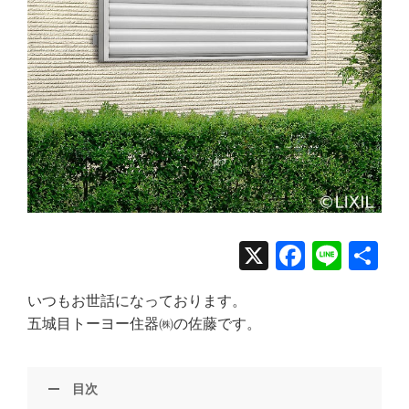
X
Facebo
Line
共
有
いつもお世話になっております。
五城目トーヨー住器㈱の佐藤です。
目次