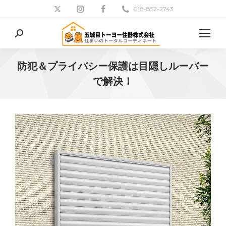
018-852-2743
検
索:
防犯＆プライバシー保護は目隠しルーバー
で解決！
現在地: