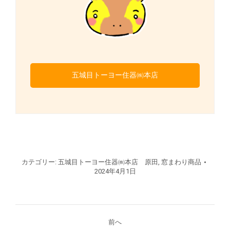
五城目トーヨー住器㈱本店
カテゴリー:
五城目トーヨー住器㈱本店 原田
,
窓まわり商品
2024年4月1日
投
前へ