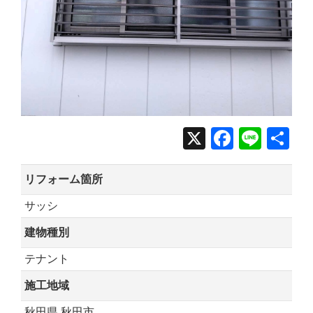
X
Facebo
Line
共
有
リフォーム箇所
サッシ
建物種別
テナント
施工地域
秋田県 秋田市