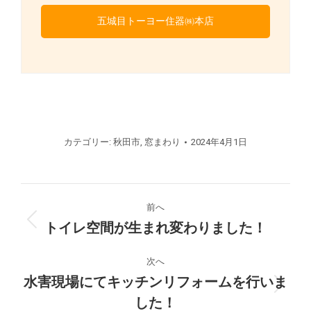
五城目トーヨー住器㈱本店
カテゴリー:
秋田市
,
窓まわり
2024年4月1日
プ
前へ
ロ
トイレ空間が生まれ変わりました！
前
の
ジ
プ
次へ
ロ
水害現場にてキッチンリフォームを行いま
ェ
次
ジ
した！
の