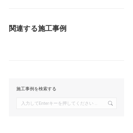
ク
ェ
プ
ク
ト
ロ
ト:
ジ
の
関連する施工事例
ェ
ク
ナ
ト:
ビ
ゲ
ー
施工事例を検索する
シ
検
ョ
索:
ン