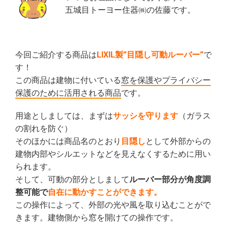
五城目トーヨー住器㈱の佐藤です。
今回ご紹介する商品は
LIXIL製”目隠し可動ルーバー”
で
す！
この商品は建物に付いている
窓を保護やプライバシー
保護のために活用される商品
です。
用途としましては、まずは
サッシを守ります
（ガラス
の割れを防ぐ）
そのほかには商品名のとおり
目隠し
として外部からの
建物内部やシルエットなどを見えなくするために用い
られます。
そして、可動の部分としまして
ルーバー部分が角度調
整可能で
自在に動かすことができます。
この操作によって、外部の光や風を取り込むことがで
きます。建物側から窓を開けての操作です。