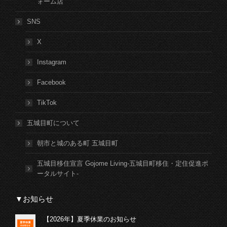
ォーム店
SNS
X
Instagram
Facebook
TikTok
五城目町について
朝市と城のある町 五城目町
五城目移住宣言 Gojome Living-五城目町移住・定住促進ポ
ータルサイト-
▼お知らせ
【2026年】夏季休業のお知らせ