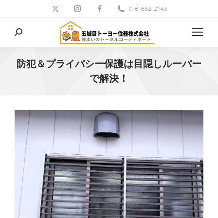
018-852-2743
検
索:
防犯＆プライバシー保護は目隠しルーバー
で解決！
現在地: