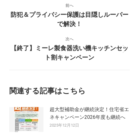
投
前へ
稿
防犯＆プライバシー保護は目隠しルーバー
前
で解決！
ナ
の
投
ビ
次へ
稿:
【終了】ミーレ製食器洗い機キッチンセッ
ゲ
次
ト割キャンペーン
の
ー
投
稿:
シ
関連する記事はこちら
ョ
ン
超大型補助金が継続決定！住宅省エ
ネキャンペーン2026年度も継続へ
2025年12月12日