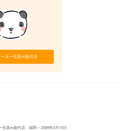
トーヨー住器㈱能代店
。
ー住器㈱能代店 福岡
2009年3月13日