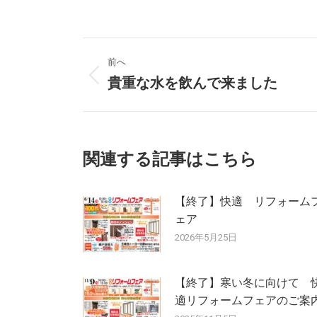
投
前へ
稿
貴重な水を飲んで来ました
前
の
ナ
投
稿:
ビ
関連する記事はこちら
ゲ
ー
【終了】快適 リフォーム
ェア
シ
2026年5月25日
ョ
【終了】寒い冬に向けて 
ン
適リフォームフェアのご案