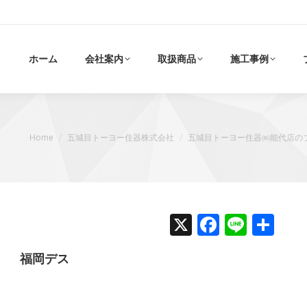
ホーム
会社案内
取扱商品
施工事例
現在地:
Home
五城目トーヨー住器株式会社
五城目トーヨー住器㈱能代店の
X
Faceboo
Line
共
有
岡デス