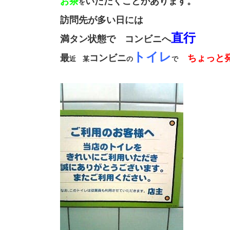
お茶
いただくことがあります。
を
訪問先が多い日には
直行
満タン状態で コンビニへ
トイレ
最
コンビニ
ちょっと
近 某
の
で