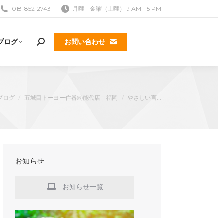
018-852-2743
月曜 – 金曜（土曜） 9 AM – 5 PM
ブログ
お問い合わせ
検
索:
ブログ
五城目トーヨー住器㈱能代店 福岡
やさしい言…
k
お知らせ
お知らせ一覧