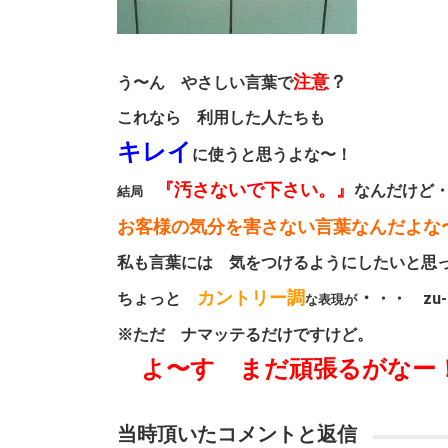
注意
？
う〜ん やさしい言葉で
これなら 利用した人たちも
キレイ
に使うと思うよな〜！
『汚さないで下さい。』
なんだけど
結局
お客様の気分を害さない言葉なんだよな
私も言葉には 気をつけるようにしたいと思
カントリー調
・
ちょっと
・・ zu- 
な表現が
※ただ ナマッテるだけですけど。
よ〜す まだ頑張るがなー
当時頂いたコメントと返信