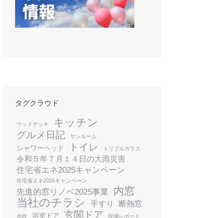
タグクラウド
キッチン
ウッドデッキ
グルメ日記
サンルーム
トイレ
シャワーヘッド
トリプルガラス
令和５年７月１４日の大雨災害
住宅省エネ2025キャンペーン
住宅省エネ2026キャンペーン
内窓
先進的窓リノベ2025事業
当社のチラシ
手すり
断熱窓
玄関ドア
浴室ドア
水栓
現場レポート