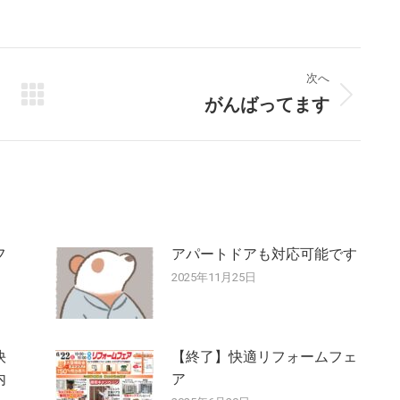
次へ
がんばってます
次
の
投
稿:
フ
アパートドアも対応可能です
2025年11月25日
快
【終了】快適リフォームフェ
内
ア