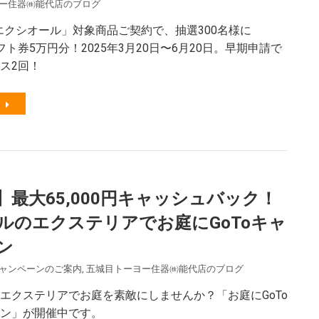
ー住器㈱能代店のブログ
の「エクシオール」対象商品ご契約で、抽選300名様に
ギフト券5万円分！2025年3月20日〜6月20日。早期申請で
ス2回！
】最大65,000円キャッシュバック！
ルのエクステリアでお庭にGoToキャ
ン
ャンペーンのご案内
,
五城目トーヨー住器㈱能代店のブログ
エクステリアでお庭を素敵にしませんか？「お庭にGoTo
ン」が開催中です。