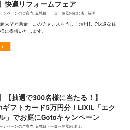
】快適リフォームフェア
ャンペーンのご案内
,
五城目トーヨー住器㈱能代店 福岡
超大型補助金 このチャンスをうまく活用して快適な住
様に提供いたします。
】【抽選で300名様に当たる！】
onギフトカード5万円分！LIXIL「エク
ル」でお庭にGotoキャンペーン
ャンペーンのご案内
,
五城目トーヨー住器㈱ まよ
,