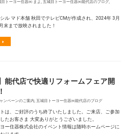
城目トーヨー住器㈱ まよ
,
五城目トーヨー住器㈱能代店のブログ
,
クシル マド本舗 秋田でテレビCMが作成され、2024年 3月
～4月末まで放映されました！
】能代店で快適リフォームフェア開
！
ャンペーンのご案内
,
五城目トーヨー住器㈱能代店のブログ
トは、ご好評のうち終了いたしました。ご来店、ご参加
したお客さま 大変ありがとうございました。
ヨー住器株式会社のイベント情報は随時ホームページに