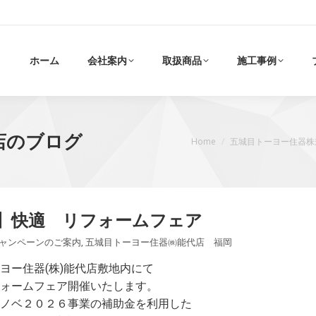
ホーム
会社案内
取扱商品
施工事例
店のブログ
現在地:
Home
五城目トーヨー住器株
】快適 リフォームフェア
ャンペーンのご案内
,
五城目トーヨー住器㈱能代店 福岡
ヨー住器(株)能代店敷地内にて
ォームフェア開催いたします。
ノベ２０２６事業の補助金を利用した