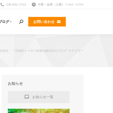
018-852-2743
月曜 – 金曜（土曜） 9 AM – 5 PM
ブログ
お問い合わせ
検
索:
式会社
"五城目トーヨー住器㈱能代店のブログ" カテゴリー
お知らせ
お知らせ一覧