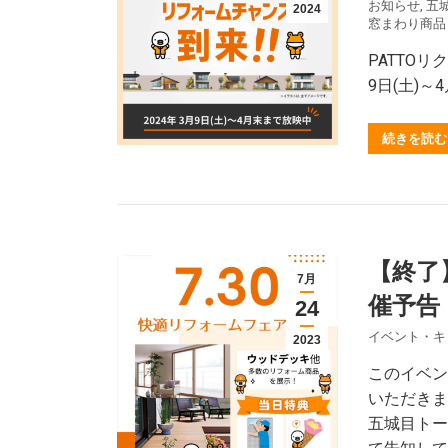
お知らせ
,
五
2024
窓まわり商品
PATTOリ
9日(土)
続きを読む
【終了
7月
催予告
24
イベント・キ
2023
このイベン
いただきま
五城目トー