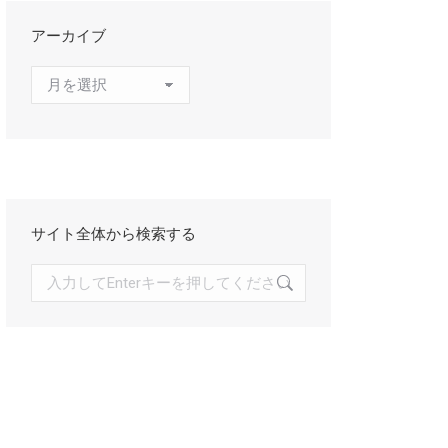
アーカイブ
ア
ー
カ
イ
ブ
サイト全体から検索する
検
索: