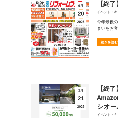
【終了
6月
イベント・キ
20
今年最後の
2025
まいをお客
続きを読む
【終了
3月
Amaz
21
シオー
2025
イベント・キ