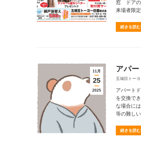
窓 ドアの
来場者限定
続きを読む
アパー
11月
五城目トーヨ
25
アパートド
2025
を交換でき
な場合には
等の難しい
続きを読む