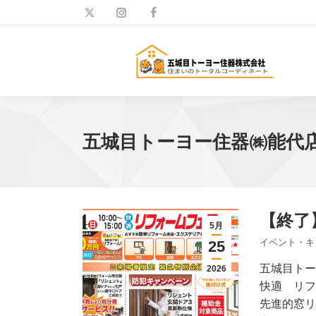
五城目トーヨー住器㈱能代
【終了
5月
イベント・キ
25
五城目トー
2026
快適 リフ
先進的窓リ