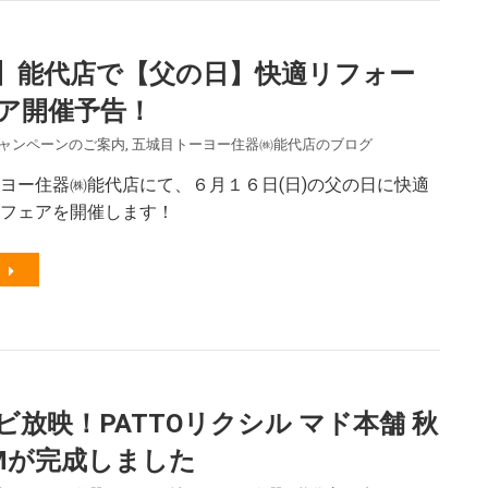
】能代店で【父の日】快適リフォー
ア開催予告！
ャンペーンのご案内
,
五城目トーヨー住器㈱能代店のブログ
ヨー住器㈱能代店にて、６月１６日(日)の父の日に快適
フェアを開催します！
ビ放映！PATTOリクシル マド本舗 秋
Mが完成しました