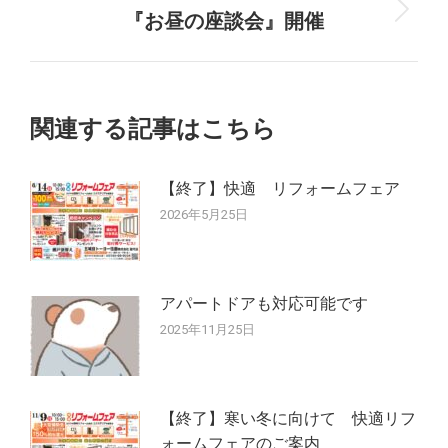
稿:
『お昼の座談会』開催
次
ビ
の
ゲ
投
稿:
ー
関連する記事はこちら
シ
【終了】快適 リフォームフェア
ョ
2026年5月25日
ン
アパートドアも対応可能です
2025年11月25日
【終了】寒い冬に向けて 快適リフ
ォームフェアのご案内