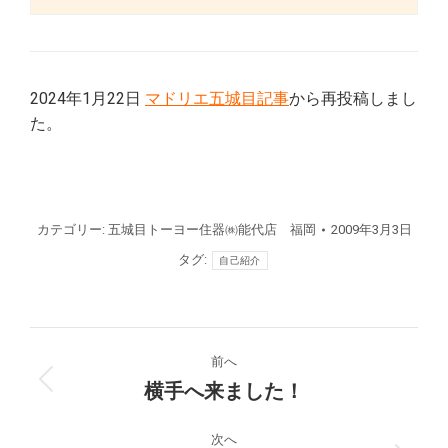
2024年1月22日
マドリエ五城目記事
から再投稿しまし
た。
カテゴリー:
五城目トーヨー住器㈱能代店 福岡
2009年3月3日
タグ:
自己紹介
投
前へ
稿
横手へ来ました！
前
の
ナ
投
次へ