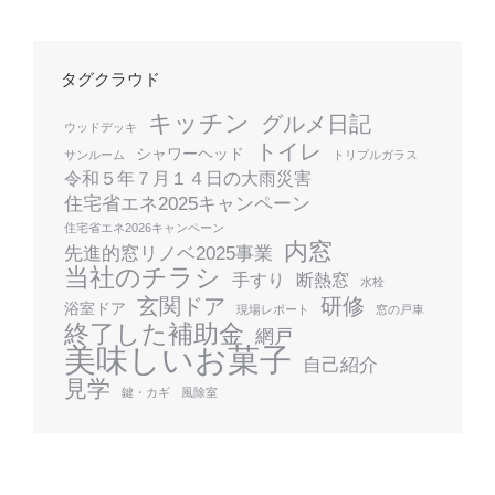
タグクラウド
キッチン
グルメ日記
ウッドデッキ
トイレ
シャワーヘッド
サンルーム
トリプルガラス
令和５年７月１４日の大雨災害
住宅省エネ2025キャンペーン
住宅省エネ2026キャンペーン
内窓
先進的窓リノベ2025事業
当社のチラシ
手すり
断熱窓
水栓
玄関ドア
研修
浴室ドア
現場レポート
窓の戸車
終了した補助金
網戸
美味しいお菓子
自己紹介
見学
鍵・カギ
風除室