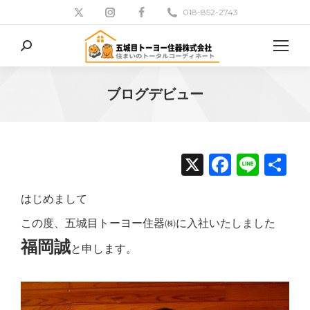
018-852-2743
検
索:
ブログデビュー
現在地:
X
Facebo
Line
共
有
はじめまして
この度、五城目トーヨー住器㈱に入社いたしました
福岡誠
と申します。