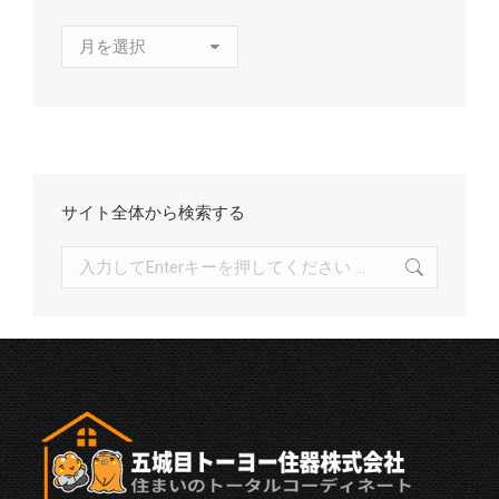
ア
ー
カ
イ
ブ
サイト全体から検索する
検
索: