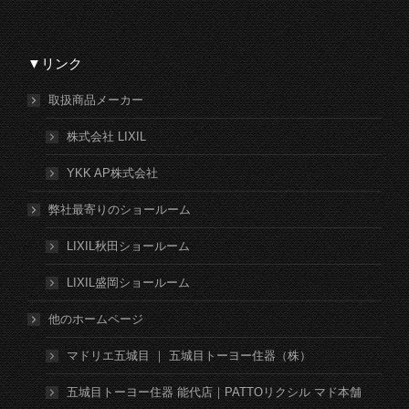
▼リンク
取扱商品メーカー
株式会社 LIXIL
YKK AP株式会社
弊社最寄りのショールーム
LIXIL秋田ショールーム
LIXIL盛岡ショールーム
他のホームページ
マドリエ五城目 ｜ 五城目トーヨー住器（株）
五城目トーヨー住器 能代店｜PATTOリクシル マド本舗