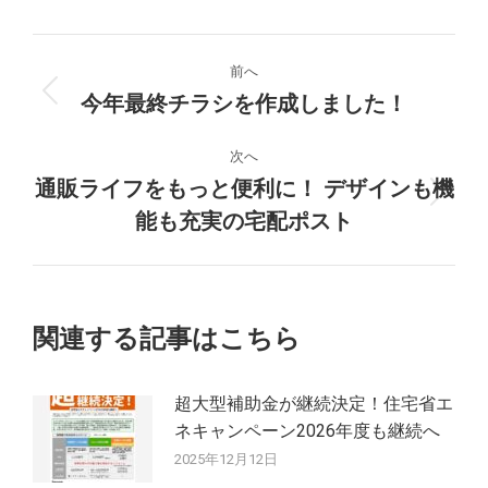
投
前へ
稿
今年最終チラシを作成しました！
前
の
ナ
投
次へ
稿:
通販ライフをもっと便利に！ デザインも機
ビ
次
能も充実の宅配ポスト
の
ゲ
投
ー
稿:
シ
関連する記事はこちら
ョ
超大型補助金が継続決定！住宅省エ
ン
ネキャンペーン2026年度も継続へ
2025年12月12日