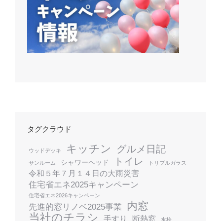
タグクラウド
キッチン
グルメ日記
ウッドデッキ
トイレ
シャワーヘッド
サンルーム
トリプルガラス
令和５年７月１４日の大雨災害
住宅省エネ2025キャンペーン
住宅省エネ2026キャンペーン
内窓
先進的窓リノベ2025事業
当社のチラシ
手すり
断熱窓
水栓