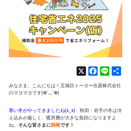
X
Facebo
Line
共
有
みなさま、こんにちは！五城目トーヨー住器株式会社
のマヨマヨです(❁´◡`❁)
寒い冬がやってきましたね(x_x)
秋田・岩手の冬は冷
え込みが厳しく、暖房費が大きな負担になりますよ
ね。
そんな皆さまに
朗報
です！