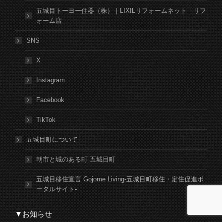
五城目トーヨー住器（株）｜LIXILリフォームネット｜リフ
ォーム店
SNS
X
Instagram
Facebook
TikTok
五城目町について
朝市と城のある町 五城目町
五城目移住宣言 Gojome Living-五城目町移住・定住促進ポ
ータルサイト-
▼お知らせ