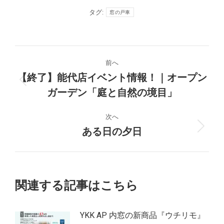
タグ:
窓の戸車
投
前へ
稿
【終了】能代店イベント情報！｜オープン
前
ガーデン「庭と自然の境目」
ナ
の
投
ビ
次へ
稿:
ある日の夕日
次
ゲ
の
投
ー
稿:
シ
関連する記事はこちら
ョ
YKK AP 内窓の新商品『ウチリモ』