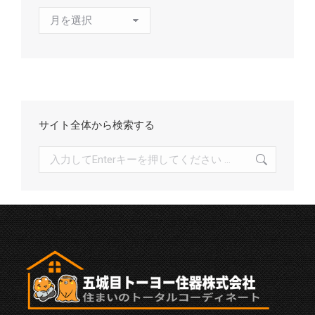
ア
ー
カ
イ
ブ
サイト全体から検索する
検
索: