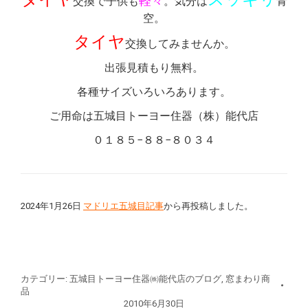
軽々
交換で子供も
。気分は
青
空。
タイヤ
交換してみませんか。
出張見積もり無料。
各種サイズいろいろあります。
ご用命は五城目トーヨー住器（株）能代店
０１８５−８８−８０３４
2024年1月26日
マドリエ五城目記事
から再投稿しました。
カテゴリー:
五城目トーヨー住器㈱能代店のブログ
,
窓まわり商
品
2010年6月30日