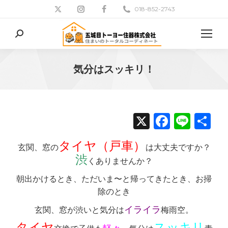
018-852-2743
検
索:
気分はスッキリ！
現在地:
X
Facebo
Line
共
有
タイヤ（戸車）
玄関、窓の
は大丈夫ですか？
渋
くありませんか？
朝出かけるとき、ただいま〜と帰ってきたとき、お掃
除のとき
イライラ
玄関、窓が渋いと気分は
梅雨空。
タイヤ
スッキリ