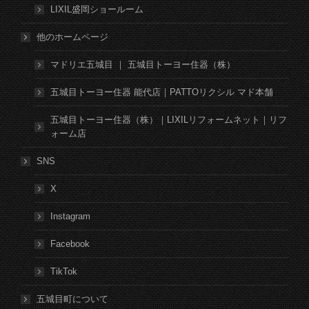
LIXIL盛岡ショールーム
他のホームページ
マドリエ五城目 ｜ 五城目トーヨー住器（株）
五城目トーヨー住器 能代店｜PATTOリクシル マド本舗
五城目トーヨー住器（株）｜LIXILリフォームネット｜リフ
ォーム店
SNS
X
Instagram
Facebook
TikTok
五城目町について