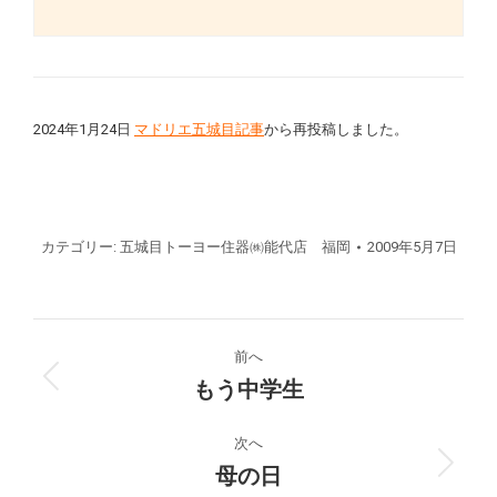
2024年1月24日
マドリエ五城目記事
から再投稿しました。
カテゴリー:
五城目トーヨー住器㈱能代店 福岡
2009年5月7日
投
前へ
稿
もう中学生
前
の
ナ
投
次へ
稿:
母の日
次
ビ