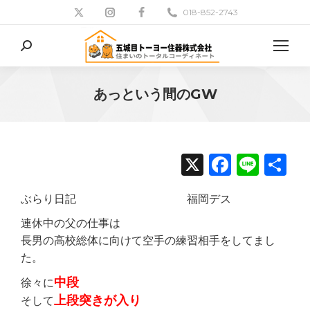
018-852-2743
検
索:
あっという間のGW
現在地:
X
Facebo
Line
共
有
ぶらり日記 福岡デス
連休中の父の仕事は
長男の高校総体に向けて空手の練習相手をしてまし
た。
中段
徐々に
上段突きが入り
そして