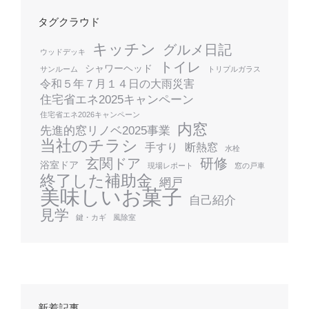
タグクラウド
キッチン
グルメ日記
ウッドデッキ
トイレ
シャワーヘッド
サンルーム
トリプルガラス
令和５年７月１４日の大雨災害
住宅省エネ2025キャンペーン
住宅省エネ2026キャンペーン
内窓
先進的窓リノベ2025事業
当社のチラシ
手すり
断熱窓
水栓
玄関ドア
研修
浴室ドア
現場レポート
窓の戸車
終了した補助金
網戸
美味しいお菓子
自己紹介
見学
鍵・カギ
風除室
新着記事