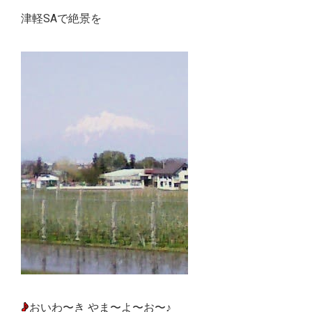
津軽SAで絶景を
おいわ〜き やま〜よ〜お〜♪