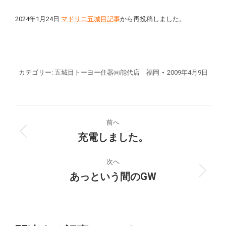
2024年1月24日
マドリエ五城目記事
から再投稿しました。
カテゴリー:
五城目トーヨー住器㈱能代店 福岡
2009年4月9日
投
前へ
稿
充電しました。
前
の
ナ
投
次へ
稿:
あっという間のGW
次
ビ
の
ゲ
投
稿: