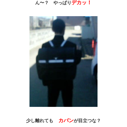
デカッ！
ん〜？ やっぱり
カバン
少し離れても
が目立つな？