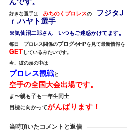
んです。
フジタJ
みちのくプロレス
好きな選手は
の
ｒ.ハヤト選手
。
※気仙沼二郎さん いつもご迷惑かけてます
ブログ
HP
毎日 プロレス関係の
や
を見て最新情報を
GET
しているみたいです。
今、彼の頭の中は
プロレス観戦
と
空手の全国大会出場です。
ま〜親も子も一年生同士
がんばります！
目標に向かって
当時頂いたコメントと返信