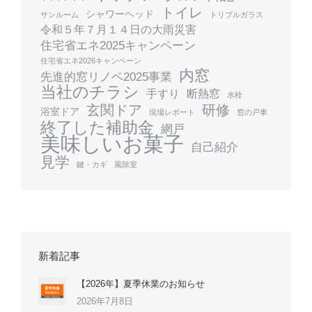
トイレ
シャワーヘッド
サンルーム
トリプルガラス
令和５年７月１４日の大雨災害
住宅省エネ2025キャンペーン
住宅省エネ2026キャンペーン
内窓
先進的窓リノベ2025事業
当社のチラシ
手すり
断熱窓
水栓
玄関ドア
研修
浴室ドア
現場レポート
窓の戸車
終了した補助金
網戸
美味しいお菓子
自己紹介
見学
鍵・カギ
風除室
新着記事
【2026年】夏季休業のお知らせ
2026年7月8日