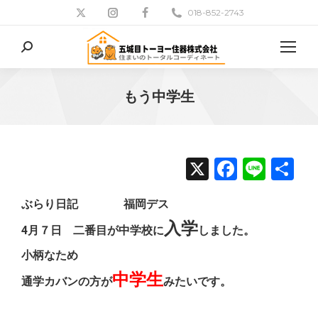
018-852-2743
検
索:
もう中学生
現在地:
X
Facebo
Line
共
有
ぶらり日記 福岡デス
入学
4月７日 二番目が中学校に
しました。
小柄なため
中学生
通学カバンの方が
みたいです。