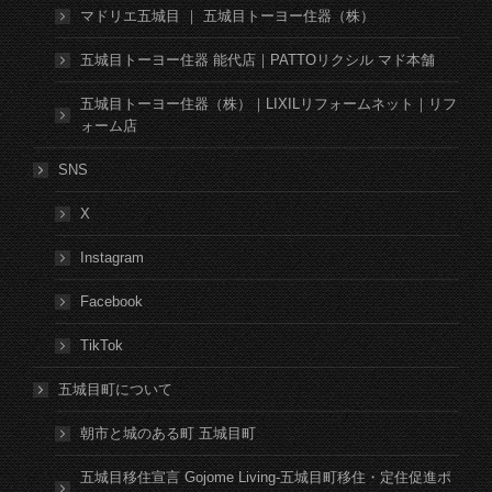
マドリエ五城目 ｜ 五城目トーヨー住器（株）
五城目トーヨー住器 能代店｜PATTOリクシル マド本舗
五城目トーヨー住器（株）｜LIXILリフォームネット｜リフ
ォーム店
SNS
X
Instagram
Facebook
TikTok
五城目町について
朝市と城のある町 五城目町
五城目移住宣言 Gojome Living-五城目町移住・定住促進ポ