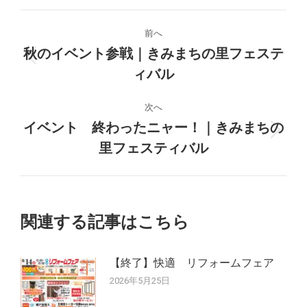
投
前へ
稿
秋のイベント参戦｜きみまちの里フェステ
前
ィバル
ナ
の
投
ビ
次へ
稿:
イベント 終わったニャー！｜きみまちの
ゲ
次
里フェスティバル
の
ー
投
稿:
シ
関連する記事はこちら
ョ
ン
【終了】快適 リフォームフェア
2026年5月25日