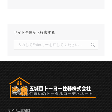
カ
イ
ブ
サイト全体から検索する
検
索:
マドリエ五城目