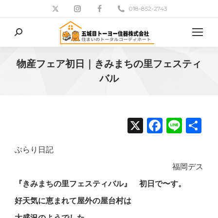
018-852-2743
検
索:
物産フェア初日｜きみまちの里フェスティ
バル
現在地:
X
Facebo
Line
共
有
ぶらり日記
福岡デス
『きみまちの里フェスティバル』 初日で〜す。
好天気に恵まれて屋外の屋台村は
大盛況のようでした。