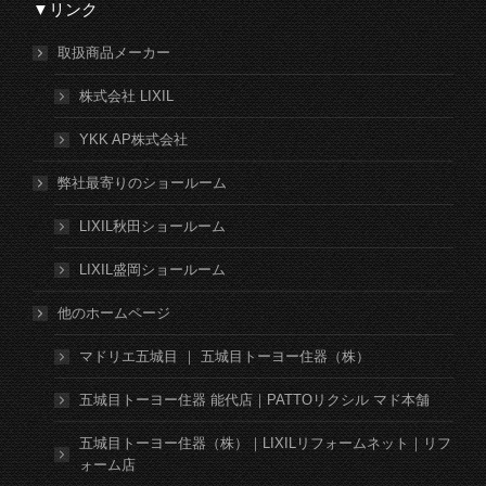
▼リンク
取扱商品メーカー
株式会社 LIXIL
YKK AP株式会社
弊社最寄りのショールーム
LIXIL秋田ショールーム
LIXIL盛岡ショールーム
他のホームページ
マドリエ五城目 ｜ 五城目トーヨー住器（株）
五城目トーヨー住器 能代店｜PATTOリクシル マド本舗
五城目トーヨー住器（株）｜LIXILリフォームネット｜リフ
ォーム店