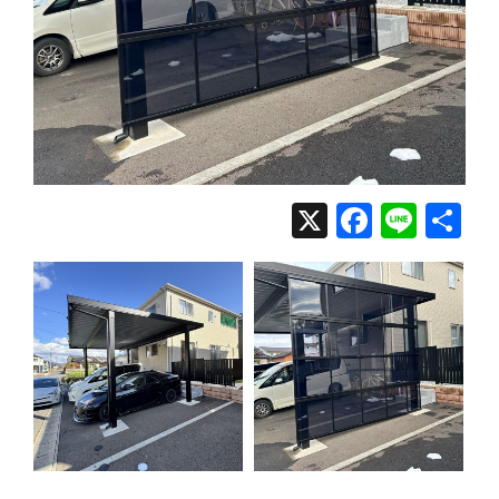
X
Facebo
Line
共
有