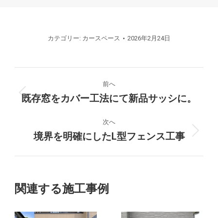
カテゴリー:
カースペース
2026年2月24日
プ
前へ
ロ
既存窓をカバー工法にて新品サッシに。
前
の
ジ
プ
次へ
ロ
境界を明確にしたL型フェンス工事
次
ェ
ジ
の
ク
ェ
プ
ク
ロ
ト
ト:
ジ
関連する施工事例
ェ
の
ク