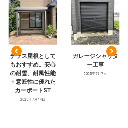
ト:
ナ
ビ
ゲ
ー
シ
テラス屋根として
ガレージシャッタ
もおすすめ。安心
ー工事
ョ
の耐雪、耐風性能
2025年7月7日
ン
＋意匠性に優れた
カーポートST
2025年7月14日