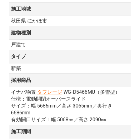
施工地域
秋田県 にかほ市
建物種別
戸建て
タイプ
新築
採用商品
イナバ物置
タフレージ
WG-D5466MU（多雪型）
仕様：電動開閉オーバースライド
サイズ：幅 5686mm／高さ 3065mm／奥行き
6686mm
有効開口サイズ：幅 5068㎜／高さ 2090㎜
施工期間