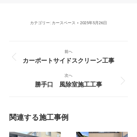
カテゴリー:
カースペース
2025年5月26日
プ
前へ
ロ
カーポートサイドスクリーン工事
前
の
ジ
プ
次へ
ロ
勝手口 風除室施工工事
次
ェ
ジ
の
ク
ェ
プ
ク
ロ
ト
ト:
ジ
関連する施工事例
ェ
の
ク