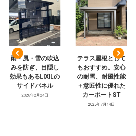
ト:
ナ
ビ
ゲ
ー
シ
雨・風・雪の吹込
テラス屋根として
みを防ぎ、目隠し
もおすすめ。安心
ョ
効果もあるLIXILの
の耐雪、耐風性能
ン
サイドパネル
＋意匠性に優れた
カーポートST
2026年2月24日
2025年7月14日