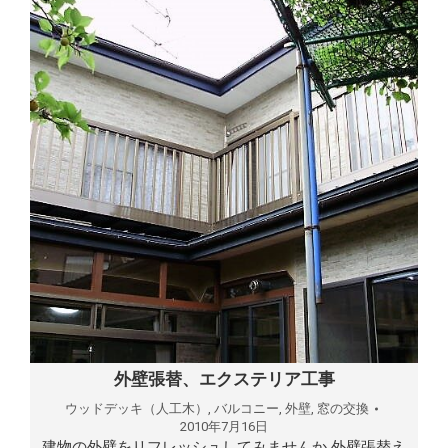
外壁張替、エクステリア工事
ウッドデッキ（人工木）
,
バルコニー
,
外壁
,
窓の交換
2010年7月16日
建物の外壁をリフレッシュしてみませんか 外壁張替え