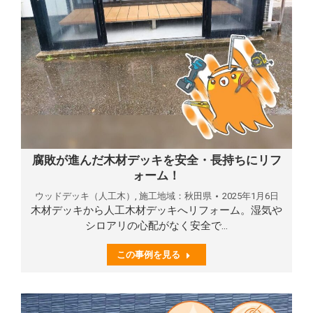
腐敗が進んだ木材デッキを安全・長持ちにリフ
ォーム！
ウッドデッキ（人工木）
,
施工地域：秋田県
2025年1月6日
木材デッキから人工木材デッキへリフォーム。湿気や
シロアリの心配がなく安全で…
この事例を見る