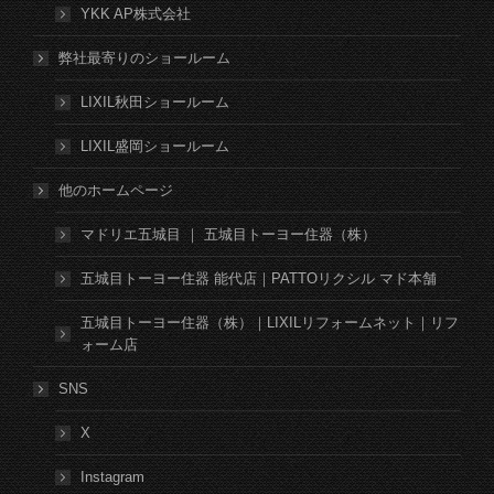
YKK AP株式会社
弊社最寄りのショールーム
LIXIL秋田ショールーム
LIXIL盛岡ショールーム
他のホームページ
マドリエ五城目 ｜ 五城目トーヨー住器（株）
五城目トーヨー住器 能代店｜PATTOリクシル マド本舗
五城目トーヨー住器（株）｜LIXILリフォームネット｜リフ
ォーム店
SNS
X
Instagram