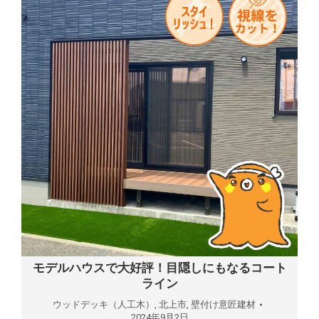
モデルハウスで大好評！目隠しにもなるコート
ライン
ウッドデッキ（人工木）
,
北上市
,
壁付け意匠建材
2024年9月2日