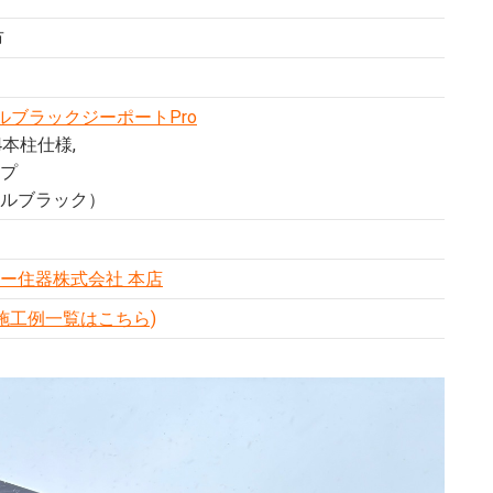
市
オールブラックジーポートPro
4本柱仕様,
プ
ルブラック）
ー住器株式会社 本店
施工例一覧はこちら)