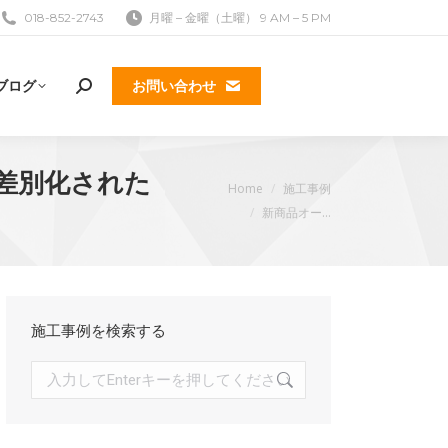
018-852-2743
月曜 – 金曜（土曜） 9 AM – 5 PM
ブログ
お問い合わせ
検
索:
と差別化された
現在地:
Home
施工事例
新商品オー…
施工事例を検索する
検
索: