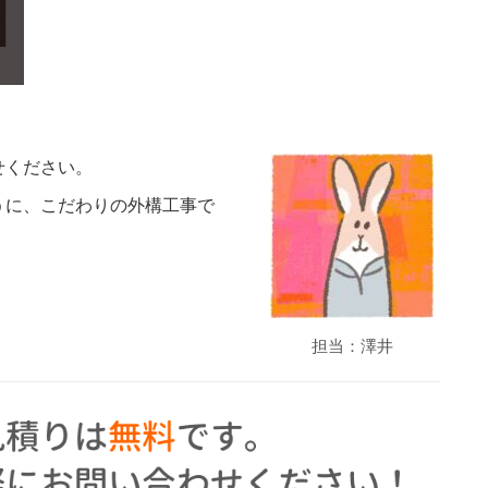
せください。
うに、こだわりの外構工事で
。
担当：澤井