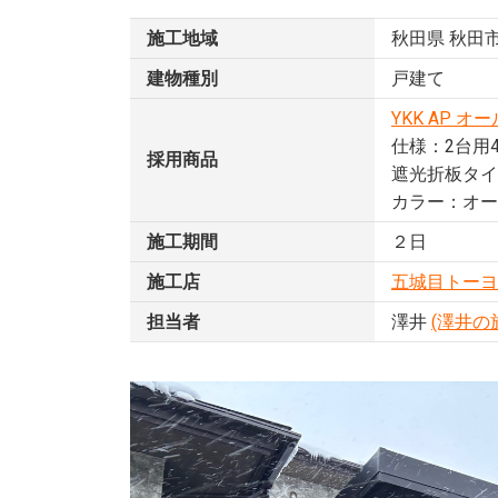
施工地域
秋田県 秋田
建物種別
戸建て
YKK AP 
仕様：2台用
採用商品
遮光折板タイ
カラー：オー
施工期間
２日
施工店
五城目トーヨ
担当者
澤井
(澤井の