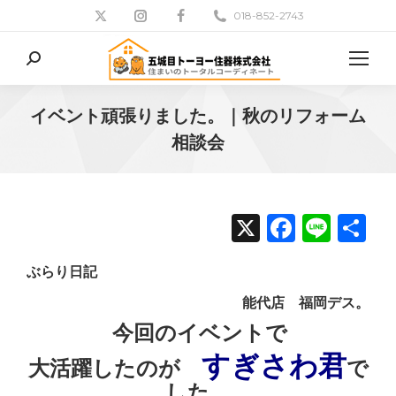
018-852-2743
検
索:
イベント頑張りました。｜秋のリフォーム
相談会
現在地:
X
Facebo
Line
共
有
ぶらり日記
能代店 福岡デス。
今回のイベントで
すぎさわ君
大活躍したのが
で
した。