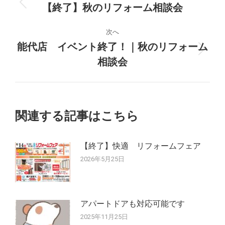
稿
【終了】秋のリフォーム相談会
前
の
ナ
投
次へ
稿:
能代店 イベント終了！｜秋のリフォーム
ビ
次
相談会
の
ゲ
投
ー
稿:
シ
関連する記事はこちら
ョ
【終了】快適 リフォームフェア
ン
2026年5月25日
アパートドアも対応可能です
2025年11月25日