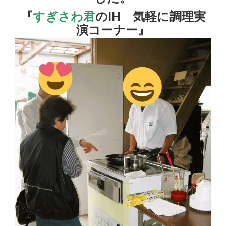
『
すぎさわ君
のIH 気軽に調理実
演コーナー』