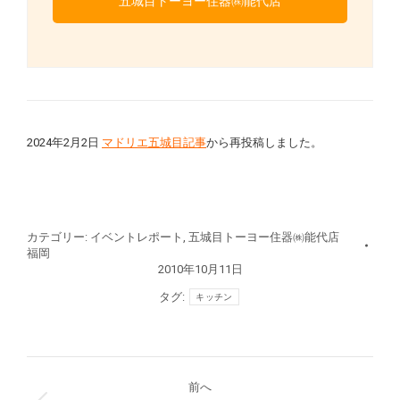
五城目トーヨー住器㈱能代店
2024年2月2日
マドリエ五城目記事
から再投稿しました。
カテゴリー:
イベントレポート
,
五城目トーヨー住器㈱能代店
福岡
2010年10月11日
タグ:
キッチン
投
前へ