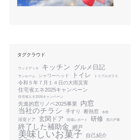
タグクラウド
キッチン
グルメ日記
ウッドデッキ
トイレ
シャワーヘッド
サンルーム
トリプルガラス
令和５年７月１４日の大雨災害
住宅省エネ2025キャンペーン
住宅省エネ2026キャンペーン
内窓
先進的窓リノベ2025事業
当社のチラシ
手すり
断熱窓
水栓
玄関ドア
研修
浴室ドア
現場レポート
窓の戸車
終了した補助金
網戸
美味しいお菓子
自己紹介