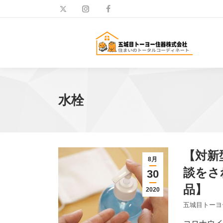
水栓
【対新
8月
談をさ
30
品】
2020
五城目トーヨ