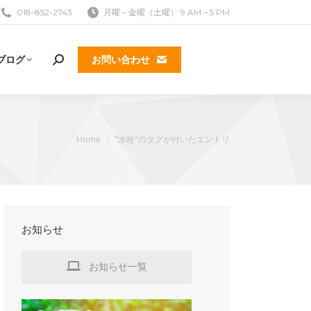
018-852-2743
月曜 – 金曜（土曜） 9 AM – 5 PM
ブログ
お問い合わせ
検
索:
現在地:
Home
"水栓"のタグが付いたエントリ
お知らせ
お知らせ一覧