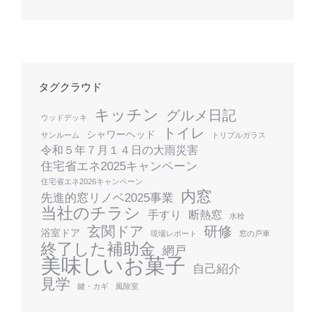
タグクラウド
キッチン
グルメ日記
ウッドデッキ
トイレ
シャワーヘッド
サンルーム
トリプルガラス
令和５年７月１４日の大雨災害
住宅省エネ2025キャンペーン
住宅省エネ2026キャンペーン
内窓
先進的窓リノベ2025事業
当社のチラシ
手すり
断熱窓
水栓
玄関ドア
研修
浴室ドア
現場レポート
窓の戸車
終了した補助金
網戸
美味しいお菓子
自己紹介
見学
鍵・カギ
風除室