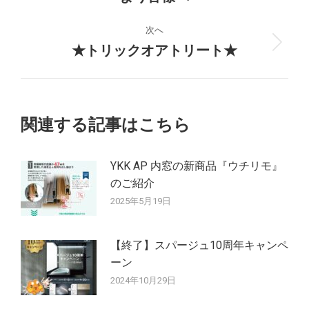
ナ
の
投
ビ
次へ
稿:
★トリックオアトリート★
次
ゲ
の
投
ー
稿:
シ
関連する記事はこちら
ョ
YKK AP 内窓の新商品『ウチリモ』
ン
のご紹介
2025年5月19日
【終了】スパージュ10周年キャンペ
ーン
2024年10月29日