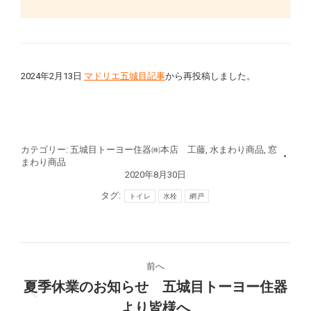
2024年2月13日
マドリエ五城目記事
から再投稿しました。
カテゴリー:
五城目トーヨー住器㈱本店 工藤
,
水まわり商品
,
窓
まわり商品
2020年8月30日
タグ:
トイレ
水栓
網戸
投
前へ
稿
夏季休業のお知らせ 五城目トーヨー住器
前
より皆様へ