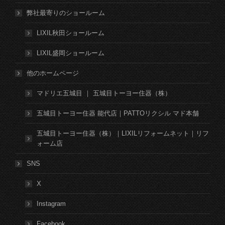
弊社最寄りのショールーム
LIXIL秋田ショールーム
LIXIL盛岡ショールーム
他のホームページ
マドリエ五城目 ｜ 五城目トーヨー住器（株）
五城目トーヨー住器 能代店｜PATTOリクシル マド本舗
五城目トーヨー住器（株）｜LIXILリフォームネット｜リフ
ォーム店
SNS
X
Instagram
Facebook