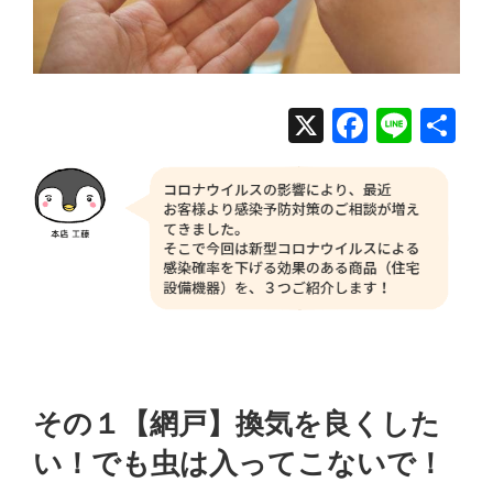
X
Facebo
Line
共
有
その１【網戸】換気を良くした
い！でも虫は入ってこないで！