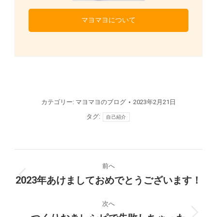
マヨマヨについて
カテゴリー:
マヨマヨのブログ
2023年2月21日
タグ:
自己紹介
投
前へ
稿
2023年あけましておめでとうございます！
前
の
ナ
投
次へ
稿: