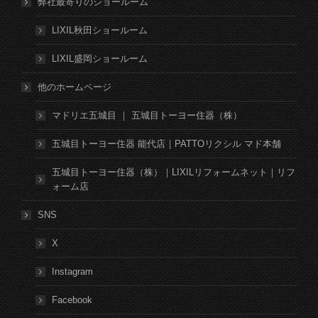
弊社最寄りのショールーム
LIXIL秋田ショールーム
LIXIL盛岡ショールーム
他のホームページ
マドリエ五城目 ｜ 五城目トーヨー住器（株）
五城目トーヨー住器 能代店｜PATTOリクシル マド本舗
五城目トーヨー住器（株）｜LIXILリフォームネット｜リフ
ォーム店
SNS
X
Instagram
Facebook