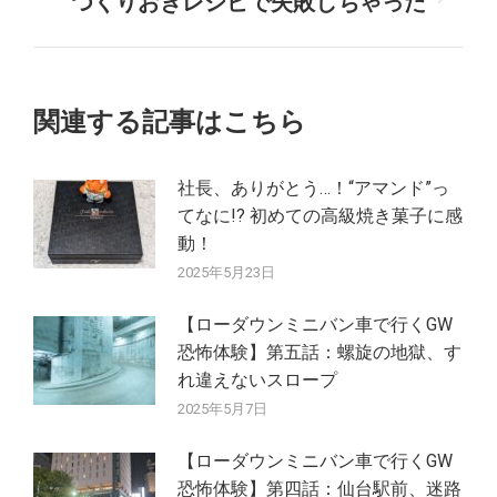
つくりおきレシピで失敗しちゃった
次
ビ
の
ゲ
投
稿:
ー
関連する記事はこちら
シ
社長、ありがとう…！“アマンド”っ
ョ
てなに!? 初めての高級焼き菓子に感
動！
ン
2025年5月23日
【ローダウンミニバン車で行くGW
恐怖体験】第五話：螺旋の地獄、す
れ違えないスロープ
2025年5月7日
【ローダウンミニバン車で行くGW
恐怖体験】第四話：仙台駅前、迷路