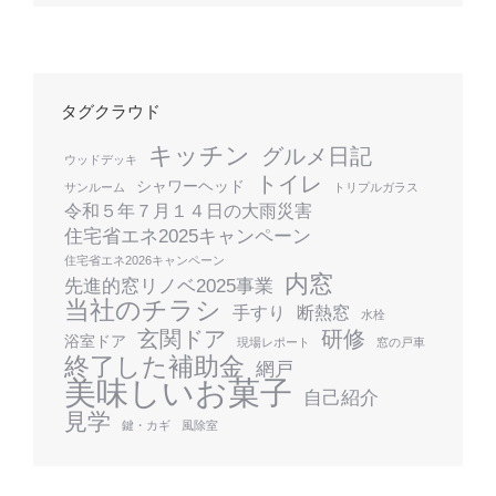
タグクラウド
キッチン
グルメ日記
ウッドデッキ
トイレ
シャワーヘッド
サンルーム
トリプルガラス
令和５年７月１４日の大雨災害
住宅省エネ2025キャンペーン
住宅省エネ2026キャンペーン
内窓
先進的窓リノベ2025事業
当社のチラシ
手すり
断熱窓
水栓
玄関ドア
研修
浴室ドア
現場レポート
窓の戸車
終了した補助金
網戸
美味しいお菓子
自己紹介
見学
鍵・カギ
風除室