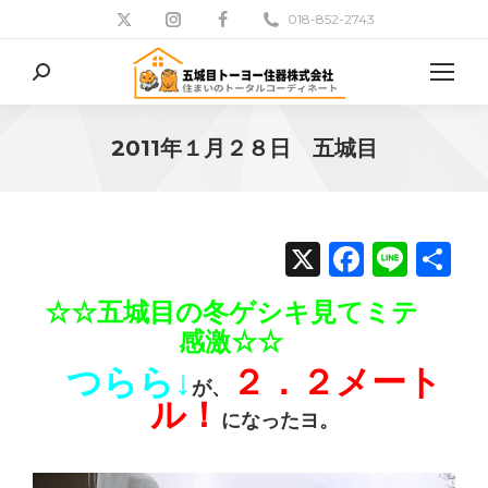
018-852-2743
検
索:
2011年１月２８日 五城目
現在地:
X
Facebo
Line
共
有
☆☆五城目の冬ゲシキ見てミテ
感激☆☆
つらら↓
２．２メート
が、
ル！
になったヨ。