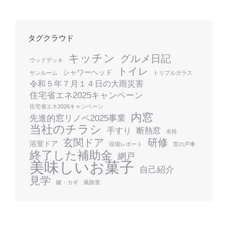
タグクラウド
キッチン
グルメ日記
ウッドデッキ
トイレ
シャワーヘッド
サンルーム
トリプルガラス
令和５年７月１４日の大雨災害
住宅省エネ2025キャンペーン
住宅省エネ2026キャンペーン
内窓
先進的窓リノベ2025事業
当社のチラシ
手すり
断熱窓
水栓
玄関ドア
研修
浴室ドア
現場レポート
窓の戸車
終了した補助金
網戸
美味しいお菓子
自己紹介
見学
鍵・カギ
風除室