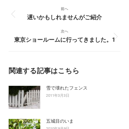
投
前へ
稿
遅いかもしれませんがご紹介
前
の
ナ
投
次へ
稿:
東京ショールームに行ってきました。1
次
ビ
の
ゲ
投
稿:
ー
関連する記事はこちら
シ
雪で壊れたフェンス
ョ
2011年3月3日
ン
五城目のいま
2010年9月9日