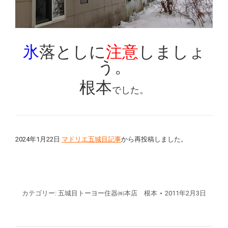
氷
落としに
注意
しましょ
う。
根本
でした。
2024年1月22日
マドリエ五城目記事
から再投稿しました。
カテゴリー:
五城目トーヨー住器㈱本店 根本
2011年2月3日