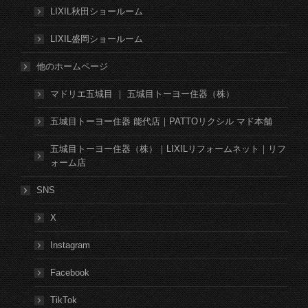
LIXIL秋田ショールーム
LIXIL盛岡ショールーム
他のホームページ
マドリエ五城目 ｜ 五城目トーヨー住器（株）
五城目トーヨー住器 能代店｜PATTOリクシル マド本舗
五城目トーヨー住器（株）｜LIXILリフォームネット｜リフ
ォーム店
SNS
X
Instagram
Facebook
TikTok