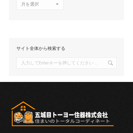
ア
ー
カ
イ
ブ
サイト全体から検索する
検
索: