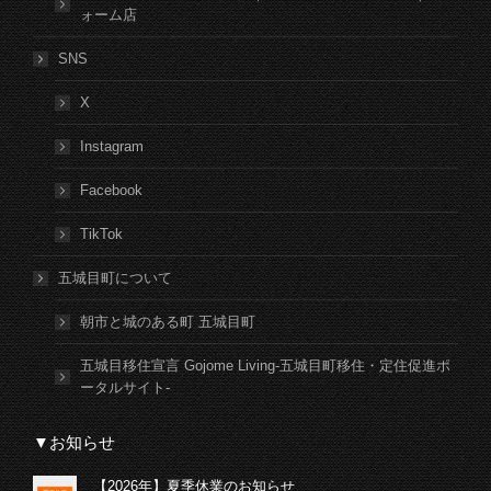
ォーム店
SNS
X
Instagram
Facebook
TikTok
五城目町について
朝市と城のある町 五城目町
五城目移住宣言 Gojome Living-五城目町移住・定住促進ポ
ータルサイト-
▼お知らせ
【2026年】夏季休業のお知らせ