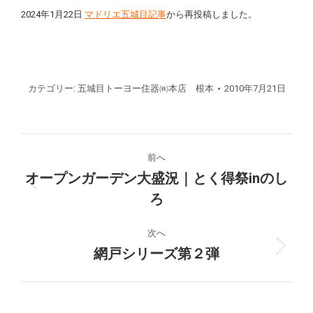
2024年1月22日
マドリエ五城目記事
から再投稿しました。
カテゴリー:
五城目トーヨー住器㈱本店 根本
2010年7月21日
投
前へ
稿
オープンガーデン大盛況｜とく得祭inのし
前
ろ
ナ
の
投
ビ
次へ
稿:
網戸シリーズ第２弾
次
ゲ
の
投
ー
稿: