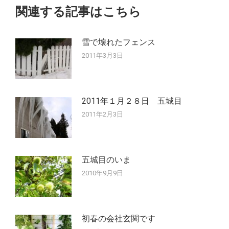
シ
関連する記事はこちら
ョ
雪で壊れたフェンス
ン
2011年3月3日
2011年１月２８日 五城目
2011年2月3日
五城目のいま
2010年9月9日
初春の会社玄関です