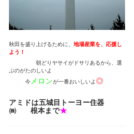
秋田を盛り上げるために、
地場産業を、応援し
よう！
朝どりヤサイがドサリあるから、選
ぶのがたのしいよ
メロン
◎
今
が一番おいしいよ
アミドは五城目トーヨー住器
㈱ 根本まで
★