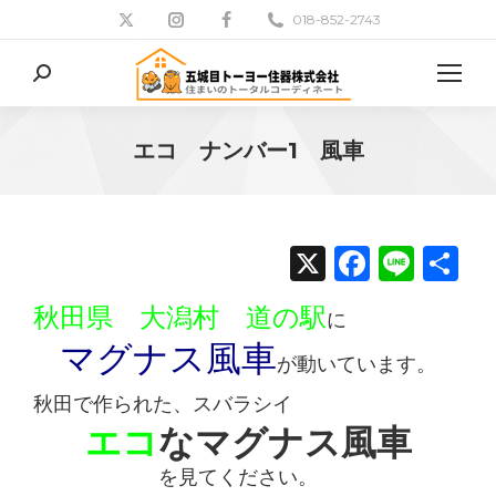
018-852-2743
検
索:
エコ ナンバー1 風車
現在地:
X
Facebo
Line
共
有
秋田県 大潟村 道の駅
に
マグナス風車
が動いています。
秋田で作られた、
スバラシイ
エコ
なマグナス風車
を見て
ください。