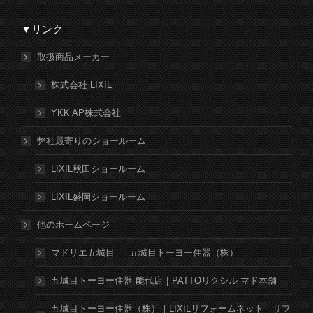
▼リンク
取扱商品メーカー
株式会社 LIXIL
YKK AP株式会社
弊社最寄りのショールーム
LIXIL秋田ショールーム
LIXIL盛岡ショールーム
他のホームページ
マドリエ五城目 ｜ 五城目トーヨー住器（株）
五城目トーヨー住器 能代店｜PATTOリクシル マド本舗
五城目トーヨー住器（株）｜LIXILリフォームネット｜リフ