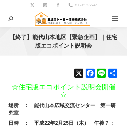
018-852-2743
検
索:
【終了】能代山本地区【緊急企画】｜住宅
版エコポイント説明会
現在地:
X
Facebo
Line
共
有
☆住宅版エコポイント説明会開催
☆
場所 ： 能代山本広域交流センター 第一研
究室
日時 ： 平成22年2月25日（木） 午後７：