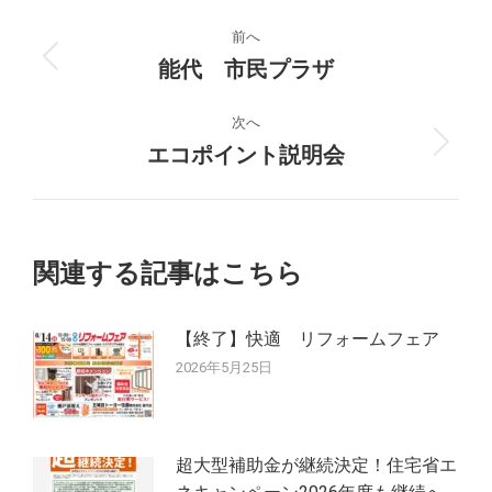
投
前へ
稿
能代 市民プラザ
前
の
ナ
投
次へ
稿:
エコポイント説明会
次
ビ
の
ゲ
投
稿:
ー
関連する記事はこちら
シ
【終了】快適 リフォームフェア
ョ
2026年5月25日
ン
超大型補助金が継続決定！住宅省エ